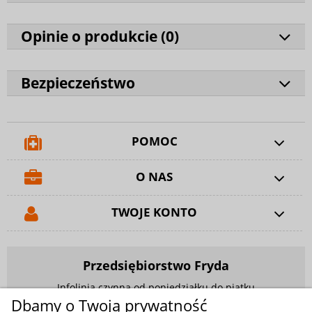
Opinie o produkcie (
0
)
Bezpieczeństwo
POMOC
O NAS
TWOJE KONTO
Przedsiębiorstwo Fryda
Infolinia czynna od poniedziałku do piątku
w godzinach 9.00 - 17.00
Dbamy o Twoją prywatność