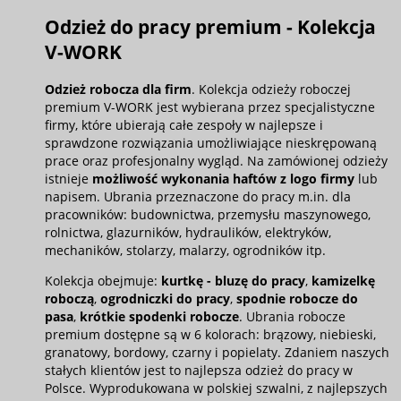
Odzież do pracy premium - Kolekcja
V-WORK
Odzież robocza dla firm
. Kolekcja odzieży roboczej
premium V-WORK jest wybierana przez specjalistyczne
firmy, które ubierają całe zespoły w najlepsze i
sprawdzone rozwiązania umożliwiające nieskrępowaną
prace oraz profesjonalny wygląd. Na zamówionej odzieży
istnieje
możliwość wykonania haftów z logo firmy
lub
napisem. Ubrania przeznaczone do pracy m.in. dla
pracowników: budownictwa, przemysłu maszynowego,
rolnictwa, glazurników, hydraulików, elektryków,
mechaników, stolarzy, malarzy, ogrodników itp.
Kolekcja obejmuje:
kurtkę - bluzę do pracy
,
kamizelkę
roboczą
,
ogrodniczki do pracy
,
spodnie robocze do
pasa
,
krótkie spodenki robocze
. Ubrania robocze
premium dostępne są w 6 kolorach: brązowy, niebieski,
granatowy, bordowy, czarny i popielaty. Zdaniem naszych
stałych klientów jest to najlepsza odzież do pracy w
Polsce. Wyprodukowana w polskiej szwalni, z najlepszych