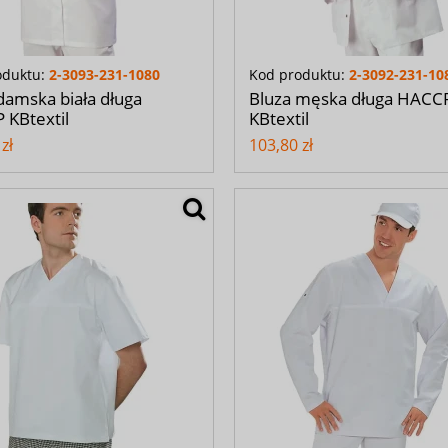
oduktu:
2-3093-231-1080
Kod produktu:
2-3092-231-10
damska biała długa
Bluza męska długa HACC
 KBtextil
KBtextil
zł
103,80 zł