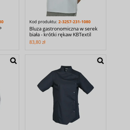
80
Kod produktu:
2-3257-231-1080
P
Bluza gastronomiczna w serek
biała - krótki rękaw KBTextil
83,80 zł