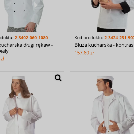
oduktu:
2-3402-060-1080
Kod produktu:
2-3424-231-90
kucharska długi rękaw -
Bluza kucharska - kontra
iały
157,60 zł
zł