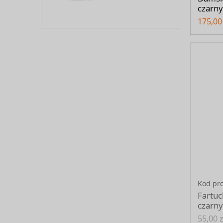
czarny
175,00 
Kod pr
Fartuc
czarny
55,00 z