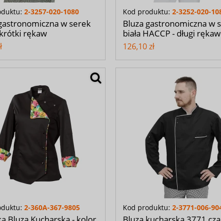
oduktu:
2-3257-020-1080
Kod produktu:
2-3252-020-10
gastronomiczna w serek
Bluza gastronomiczna w 
- krótki rękaw
biała HACCP - długi rękaw
ł
126,10 zł
oduktu:
2-360A-367-9805
Kod produktu:
2-3771-006-90
 Bluza Kucharska - kolor
Bluza kucharska 3771 cza