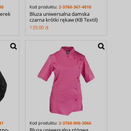
80
Kod produktu:
2-3760-367-4010
serek
Bluza uniwersalna damska
czarna krótki rękaw (KB Textil)
139,00 zł
41
Kod produktu:
2-3760-006-3066
rno-
Bluza uniwersalna różowa