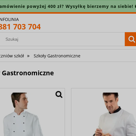
amówienie powyżej 400 zł? Wysyłkę bierzemy na siebie! 
INFOLINIA
881 703 704
»
czniów szkół
Szkoły Gastronomiczne
y Gastronomiczne