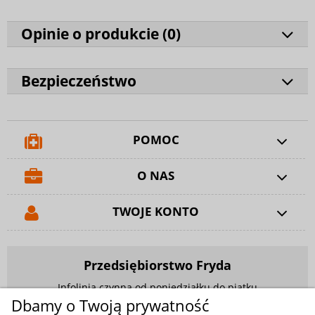
Opinie o produkcie (
0
)
Bezpieczeństwo
POMOC
O NAS
TWOJE KONTO
Przedsiębiorstwo Fryda
Infolinia czynna od poniedziałku do piątku
w godzinach 9.00 - 17.00
Dbamy o Twoją prywatność