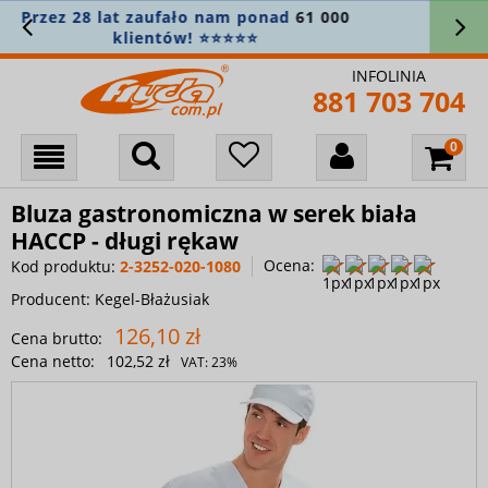
Zamówienie powyżej 400 zł? Wysyłkę
bierzemy na siebie! 🚚
INFOLINIA
881 703 704
Bluza gastronomiczna w serek biała
HACCP - długi rękaw
Ocena:
Kod produktu:
2-3252-020-1080
Producent:
Kegel-Błażusiak
126,10 zł
Cena brutto:
Cena netto:
102,52 zł
VAT:
23%