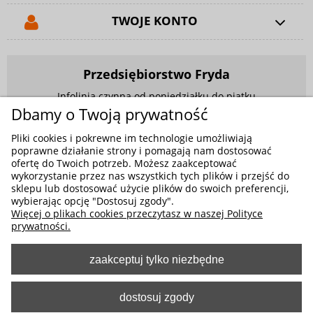
TWOJE KONTO
Przedsiębiorstwo Fryda
Infolinia czynna od poniedziałku do piątku
w godzinach 9.00 - 17.00
Dbamy o Twoją prywatność
881 703 704
Pliki cookies i pokrewne im technologie umożliwiają
poprawne działanie strony i pomagają nam dostosować
E-mail:
sklep@fryda.com.pl
ofertę do Twoich potrzeb. Możesz zaakceptować
wykorzystanie przez nas wszystkich tych plików i przejść do
Sklepy stacjonarne:
sklepu lub dostosować użycie plików do swoich preferencji,
wybierając opcję "Dostosuj zgody".
ul. Składowa 26, 34-400 Nowy Targ
Więcej o plikach cookies przeczytasz w naszej Polityce
ul. Żywiecka 91, 43-300 Bielsko-Biała
prywatności.
zaakceptuj tylko niezbędne
MOŻLIWE FORMY PŁATNOŚCI
dostosuj zgody