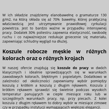
W ich składzie znajdziemy elanobawełnę o gramaturze 130
g/m2, na którą składa się aż 70% bawełny, której praktyczną
właściwością jest utrzymywanie prawidłowej cyrkulacji
powietrza. Jest to bardzo ważne w przypadku intensywnej
pracy. Dodatek 30% poliestru zapewnia elastyczność, swobodę
ruchu i co najważniejsze redukuje gniecenie się materiału,
zapewniając schludny wygląd na dłużej.
Koszule robocze męskie w różnych
kolorach oraz o różnych krojach
W naszej ofercie znajdują się
koszule do pracy
w dwóch
klasycznych i idealnie sprawdzających się w warunkach
zawodowych kolorach, błękitnym i popielatym. Dodatkowo w
zależności od okoliczności zapewniamy wybór pomiędzy
koszulą z krótkim a koszulą z długim rękawem. Koszula z
krótkim rękawem sprawdzi się świetnie podczas wysokich
temperatur panujących w ciepłe miesiące roku lub w
szczególnych warunkach pracy, np. przy piecach. Z kolei
koszula z długim rękawem to dobry wybór w miesiące zimowe
czy w przypadku instytucji wymagających większej elegancji.