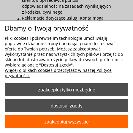
klientów Sprzedawca ponosi
odpowiedzialność na zasadach wynikających
z kodeksu cywilnego.
Reklamacje dotyczące usługi Konta mogą
być składane Sprzedawcy zgodnie z
Dbamy o Twoją prywatność
procedurą przewidzianą w Rozdziale 9.
punkt 3-5 Regulaminu Sklepu.
Pliki cookies i pokrewne im technologie umożliwiają
W razie niezadowolenia ze sposobu
poprawne działanie strony i pomagają nam dostosować
załatwienia reklamacji przez Sprzedawcę,
ofertę do Twoich potrzeb. Możesz zaakceptować
istnieje też możliwość skorzystania z
wykorzystanie przez nas wszystkich tych plików i przejść do
sklepu lub dostosować użycie plików do swoich preferencji,
pozasądowych sposobów rozpatrywania
wybierając opcję "Dostosuj zgody".
reklamacji i dochodzenia roszczeń, zgodnie
Więcej o plikach cookies przeczytasz w naszej Polityce
z procedurą opisaną w Rozdziale 9. punkt 6-
prywatności.
7 Regulaminu Sklepu.
zaakceptuj tylko niezbędne
Rozdział 5.
Dane osobowe
dostosuj zgody
Pełne informacje o przetwarzaniu danych
osobowych klientów Sklepu, w tym na cele
zaakceptuj wszystkie
prowadzenia Konta, znajdują się w
Polityce