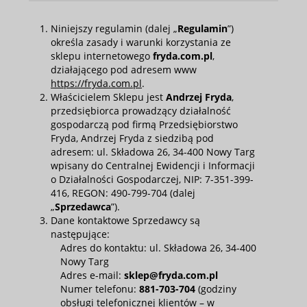
Niniejszy regulamin (dalej „
Regulamin
”)
określa zasady i warunki korzystania ze
sklepu internetowego
fryda.com.pl
,
działającego pod adresem www
https://fryda.com.pl
.
Właścicielem Sklepu jest
Andrzej Fryda
,
przedsiębiorca prowadzący działalność
gospodarczą pod firmą Przedsiębiorstwo
Fryda, Andrzej Fryda z siedzibą pod
adresem: ul. Składowa 26, 34-400 Nowy Targ
wpisany do Centralnej Ewidencji i Informacji
o Działalności Gospodarczej, NIP:
7-351-399-
416
, REGON:
490-799-704
(dalej
„
Sprzedawca
”).
Dane kontaktowe Sprzedawcy są
następujące:
Adres do kontaktu: ul. Składowa 26, 34-400
Nowy Targ
Adres e-mail:
sklep@fryda.com.pl
Numer telefonu:
881-703-704
(godziny
obsługi telefonicznej klientów – w