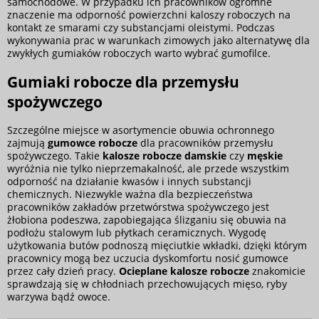
samochodowe. W przypadku ich pracowników ogromne
znaczenie ma odporność powierzchni kaloszy roboczych na
kontakt ze smarami czy substancjami oleistymi. Podczas
wykonywania prac w warunkach zimowych jako alternatywę dla
zwykłych gumiaków roboczych warto wybrać gumofilce.
Gumiaki robocze dla przemysłu
spożywczego
Szczególne miejsce w asortymencie obuwia ochronnego
zajmują
gumowce robocze
dla pracowników przemysłu
spożywczego. Takie
kalosze robocze damskie
czy
męskie
wyróżnia nie tylko nieprzemakalność, ale przede wszystkim
odporność na działanie kwasów i innych substancji
chemicznych. Niezwykle ważna dla bezpieczeństwa
pracowników zakładów przetwórstwa spożywczego jest
żłobiona podeszwa, zapobiegająca ślizganiu się obuwia na
podłożu stalowym lub płytkach ceramicznych. Wygodę
użytkowania butów podnoszą mięciutkie wkładki, dzięki którym
pracownicy mogą bez uczucia dyskomfortu nosić gumowce
przez cały dzień pracy.
Ocieplane kalosze robocze
znakomicie
sprawdzają się w chłodniach przechowujących mięso, ryby
warzywa bądź owoce.