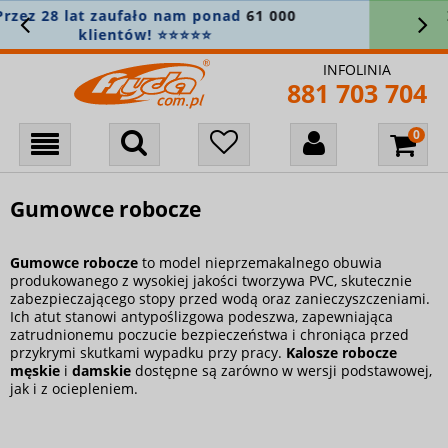
Zamówienie powyżej 400 zł? Wysyłkę
bierzemy na siebie! 🚚
INFOLINIA
881 703 704
Gumowce robocze
Gumowce robocze
to model nieprzemakalnego obuwia
produkowanego z wysokiej jakości tworzywa PVC, skutecznie
zabezpieczającego stopy przed wodą oraz zanieczyszczeniami.
Ich atut stanowi antypoślizgowa podeszwa, zapewniająca
zatrudnionemu poczucie bezpieczeństwa i chroniąca przed
przykrymi skutkami wypadku przy pracy.
Kalosze robocze
męskie
i
damskie
dostępne są zarówno w wersji podstawowej,
jak i z ociepleniem.