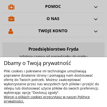
POMOC
O NAS
TWOJE KONTO
Przedsiębiorstwo Fryda
Infolinia czynna od poniedziałku do piątku
w godzinach 9.00 - 17.00
Dbamy o Twoją prywatność
881 703 704
Pliki cookies i pokrewne im technologie umożliwiają
poprawne działanie strony i pomagają nam dostosować
E-mail:
sklep@fryda.com.pl
ofertę do Twoich potrzeb. Możesz zaakceptować
wykorzystanie przez nas wszystkich tych plików i przejść do
Sklepy stacjonarne:
sklepu lub dostosować użycie plików do swoich preferencji,
ul. Składowa 26, 34-400 Nowy Targ
wybierając opcję "Dostosuj zgody".
Więcej o plikach cookies przeczytasz w naszej Polityce
ul. Żywiecka 91, 43-300 Bielsko-Biała
prywatności.