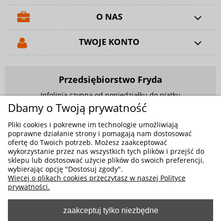
O NAS
TWOJE KONTO
Przedsiębiorstwo Fryda
Infolinia czynna od poniedziałku do piątku
w godzinach 9.00 - 17.00
Dbamy o Twoją prywatność
881 703 704
Pliki cookies i pokrewne im technologie umożliwiają
poprawne działanie strony i pomagają nam dostosować
E-mail:
sklep@fryda.com.pl
ofertę do Twoich potrzeb. Możesz zaakceptować
wykorzystanie przez nas wszystkich tych plików i przejść do
Sklepy stacjonarne:
sklepu lub dostosować użycie plików do swoich preferencji,
ul. Składowa 26, 34-400 Nowy Targ
wybierając opcję "Dostosuj zgody".
Więcej o plikach cookies przeczytasz w naszej Polityce
ul. Żywiecka 91, 43-300 Bielsko-Biała
prywatności.
zaakceptuj tylko niezbędne