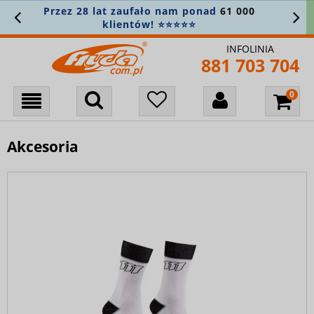
ufało nam ponad
61 000
Zamówienie pow
tów! ⭐⭐⭐⭐⭐
bierzemy
INFOLINIA
881 703 704
Akcesoria