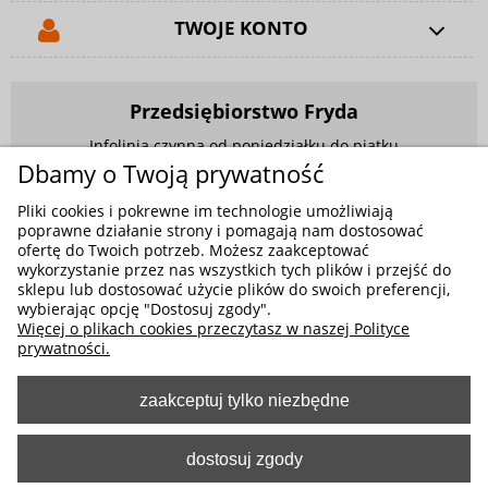
TWOJE KONTO
Przedsiębiorstwo Fryda
Infolinia czynna od poniedziałku do piątku
w godzinach 9.00 - 17.00
Dbamy o Twoją prywatność
881 703 704
Pliki cookies i pokrewne im technologie umożliwiają
poprawne działanie strony i pomagają nam dostosować
E-mail:
sklep@fryda.com.pl
ofertę do Twoich potrzeb. Możesz zaakceptować
wykorzystanie przez nas wszystkich tych plików i przejść do
Sklepy stacjonarne:
sklepu lub dostosować użycie plików do swoich preferencji,
ul. Składowa 26, 34-400 Nowy Targ
wybierając opcję "Dostosuj zgody".
Więcej o plikach cookies przeczytasz w naszej Polityce
ul. Żywiecka 91, 43-300 Bielsko-Biała
prywatności.
zaakceptuj tylko niezbędne
MOŻLIWE FORMY PŁATNOŚCI
dostosuj zgody