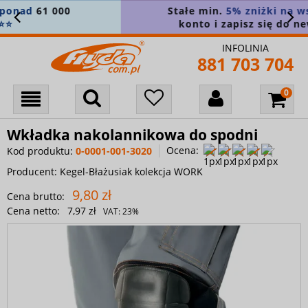
Stałe min.
5% zniżki na wszystko
! Załóż
konto i zapisz się do newslettera 🎁
INFOLINIA
881 703 704
Wkładka nakolannikowa do spodni
Ocena:
Kod produktu:
0-0001-001-3020
Producent:
Kegel-Błażusiak kolekcja WORK
9,80 zł
Cena brutto:
Cena netto:
7,97 zł
VAT:
23%