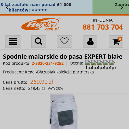
Zamówienie powyżej 400 zł? Wysyłkę
bierzemy na siebie! 🚚
INFOLINIA
881 703 704
Spodnie malarskie do pasa EXPERT białe
Ocena:
Kod produktu:
2-5320-231-9252
Producent:
Kegel-Błażusiak kolekcja partnerska
269,90 zł
Cena brutto:
Cena netto:
219,43 zł
VAT:
23%