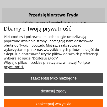
Przedsiębiorstwo Fryda
Infolinia czynna od poniedziałku do piątku
w godzinach 9.00 - 17.00
Dbamy o Twoją prywatność
881 703 704
Pliki cookies i pokrewne im technologie umożliwiają
poprawne działanie strony i pomagają nam dostosować
E-mail:
sklep@fryda.com.pl
ofertę do Twoich potrzeb. Możesz zaakceptować
wykorzystanie przez nas wszystkich tych plików i przejść do
Sklepy stacjonarne:
sklepu lub dostosować użycie plików do swoich preferencji,
ul. Składowa 26, 34-400 Nowy Targ
wybierając opcję "Dostosuj zgody".
Więcej o plikach cookies przeczytasz w naszej Polityce
ul. Żywiecka 91, 43-300 Bielsko-Biała
prywatności.
zaakceptuj tylko niezbędne
MOŻLIWE FORMY PŁATNOŚCI
dostosuj zgody
zaakceptuj wszystkie