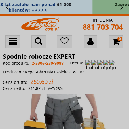
Zamówienie powyżej 400 zł? Wysyłkę
bierzemy na siebie! 🚚
INFOLINIA
881 703 704
Spodnie robocze EXPERT
Ocena:
Kod produktu:
2-5306-230-9088
Producent:
Kegel-Błażusiak kolekcja WORK
260,60 zł
Cena brutto:
Cena netto:
211,87 zł
VAT:
23%