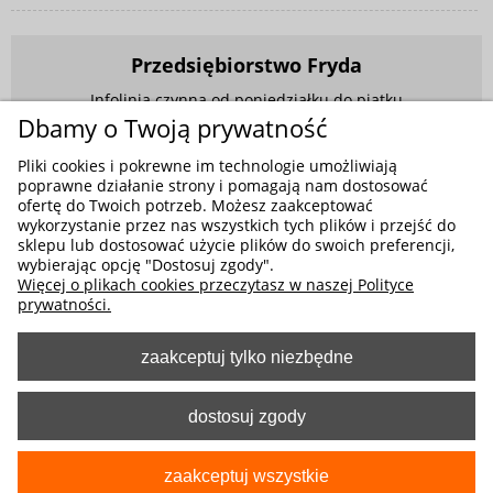
Przedsiębiorstwo Fryda
Infolinia czynna od poniedziałku do piątku
w godzinach 9.00 - 17.00
Dbamy o Twoją prywatność
881 703 704
Pliki cookies i pokrewne im technologie umożliwiają
poprawne działanie strony i pomagają nam dostosować
E-mail:
sklep@fryda.com.pl
ofertę do Twoich potrzeb. Możesz zaakceptować
wykorzystanie przez nas wszystkich tych plików i przejść do
Sklepy stacjonarne:
sklepu lub dostosować użycie plików do swoich preferencji,
ul. Składowa 26, 34-400 Nowy Targ
wybierając opcję "Dostosuj zgody".
Więcej o plikach cookies przeczytasz w naszej Polityce
ul. Żywiecka 91, 43-300 Bielsko-Biała
prywatności.
zaakceptuj tylko niezbędne
MOŻLIWE FORMY PŁATNOŚCI
dostosuj zgody
zaakceptuj wszystkie