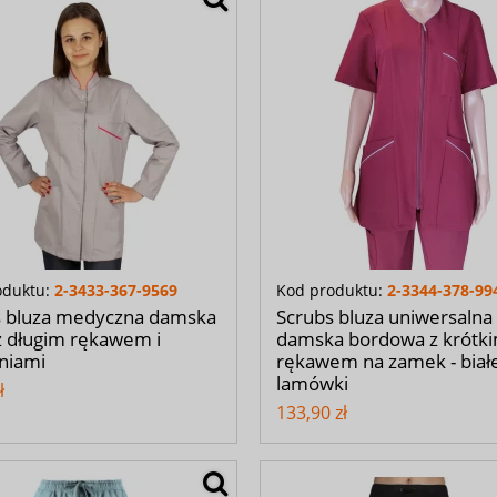
oduktu:
2-3433-367-9569
Kod produktu:
2-3344-378-99
s bluza medyczna damska
Scrubs bluza uniwersalna
z długim rękawem i
damska bordowa z krótk
niami
rękawem na zamek - biał
lamówki
ł
133,90 zł