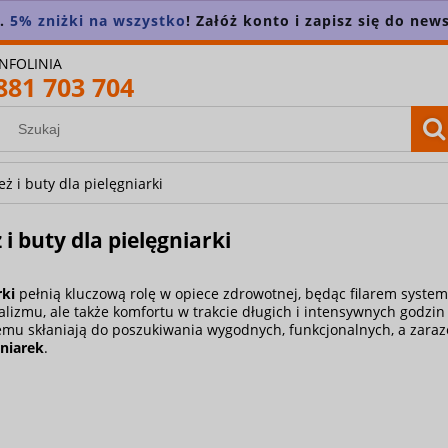
n.
5% zniżki na wszystko
! Załóż konto i zapisz się do news
INFOLINIA
881 703 704
ż i buty dla pielęgniarki
 i buty dla pielęgniarki
rki
pełnią kluczową rolę w opiece zdrowotnej, będąc filarem system
alizmu, ale także komfortu w trakcie długich i intensywnych godz
u skłaniają do poszukiwania wygodnych, funkcjonalnych, a zaraz
gniarek
.