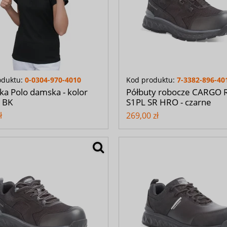
oduktu:
0-0304-970-4010
Kod produktu:
7-3382-896-40
ka Polo damska - kolor
Półbuty robocze CARGO
 BK
S1PL SR HRO - czarne
ł
269,00 zł