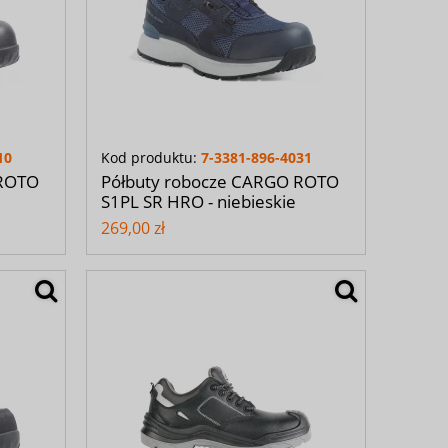
10
Kod produktu:
7-3381-896-4031
 ROTO
Półbuty robocze CARGO ROTO
S1PL SR HRO - niebieskie
269,00 zł