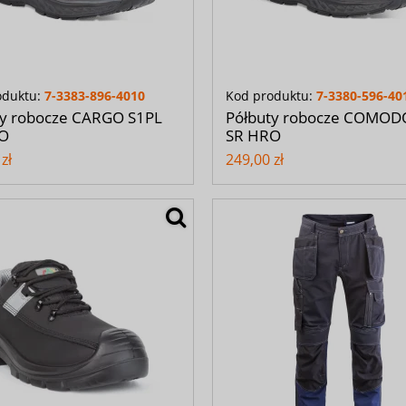
oduktu:
7-3383-896-4010
Kod produktu:
7-3380-596-40
ty robocze CARGO S1PL
Półbuty robocze COMOD
O
SR HRO
zł
249,00 zł