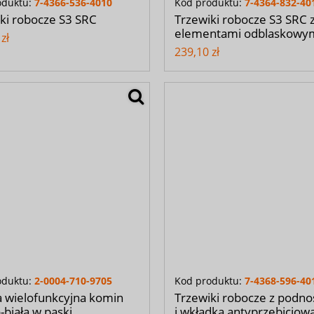
oduktu:
7-4366-536-4010
Kod produktu:
7-4364-832-40
ki robocze S3 SRC
Trzewiki robocze S3 SRC 
elementami odblaskowy
zł
239,10 zł
oduktu:
2-0004-710-9705
Kod produktu:
7-4368-596-40
 wielofunkcyjna komin
Trzewiki robocze z podn
-biała w paski
i wkładką antyprzebiciow