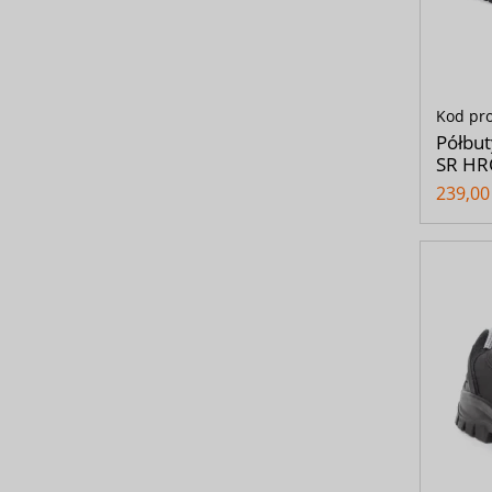
Kod pr
Półbu
SR HR
239,00 