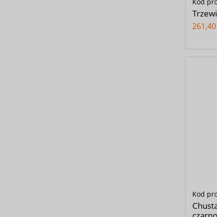
Kod pr
Trzewi
261,40 
Kod pr
Chusta
czarno