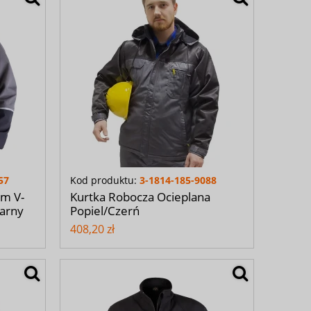
57
Kod produktu:
3-1814-185-9088
em V-
Kurtka Robocza Ocieplana
zarny
Popiel/Czerń
408,20 zł