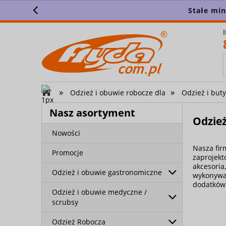
Stałe mi
»
»
Odzież i obuwie robocze dla
Odzież i buty
Nasz asortyment
Odzież
Nowości
Nasza fir
Promocje
zaprojek
akcesoria
Odzież i obuwie gastronomiczne
wykonywan
dodatków, 
Odzież i obuwie medyczne /
scrubsy
Odzież Robocza