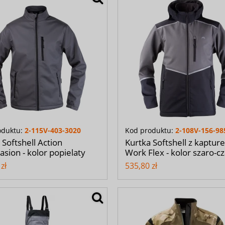
oduktu:
2-115V-403-3020
Kod produktu:
2-108V-156-98
 Softshell Action
Kurtka Softshell z kaptur
sion - kolor popielaty
Work Flex - kolor szaro-c
zł
535,80 zł