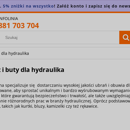
n.
5% zniżki na wszystko
! Załóż konto i zapisz się do news
INFOLINIA
881 703 704
 dla hydraulika
 i buty dla hydraulika
ma specjalizuje się dostarczaniu wysokiej jakości ubrań i obuwia dl
towane, aby sprostać unikalnym i bardzo wyśrubowanym wymaga
, które gwarantują bezpieczeństwo i trwałość, ale także uwzględniaj
ie różnorodnych prac w branży hydraulicznej. Oprócz podstawowy
takich jak kurtki, bluzy, kamizelki czy też rękawice.