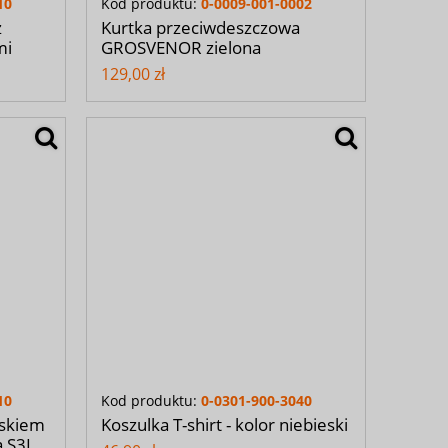
10
Kod produktu:
0-0009-001-0002
z
Kurtka przeciwdeszczowa
mi
GROSVENOR zielona
129,00 zł
10
Kod produktu:
0-0301-900-3040
oskiem
Koszulka T-shirt - kolor niebieski
ą S3L