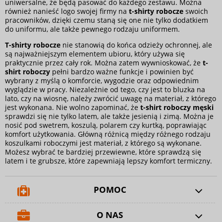
uniwersalne, że będą pasować do każdego zestawu. Można
również nanieść logo swojej firmy na
t-shirty robocze
swoich
pracowników, dzięki czemu staną się one nie tylko dodatkiem
do uniformu, ale także pewnego rodzaju uniformem.
T-shirty robocze
nie stanowią do końca
odzieży ochronnej
, ale
są najważniejszym elementem ubioru, który używa się
praktycznie przez cały rok. Można zatem wywnioskować, że
t-
shirt roboczy
pełni bardzo ważne funkcje i powinien być
wybrany z myślą o komforcie, wygodzie oraz odpowiednim
wyglądzie w pracy. Niezależnie od tego, czy jest to bluzka na
lato, czy na wiosnę, należy zwrócić uwagę na materiał, z którego
jest wykonana. Nie wolno zapominać, że
t-shirt roboczy męski
sprawdzi się nie tylko latem, ale także jesienią i zimą. Można je
nosić pod swetrem,
koszulą
,
polarem
czy
kurtką
, poprawiając
komfort użytkowania. Główną różnicą między różnego rodzaju
koszulkami roboczymi jest materiał, z którego są wykonane.
Możesz wybrać te bardziej przewiewne, które sprawdzą się
latem i te grubsze, które zapewniają lepszy komfort termiczny.
POMOC
O NAS