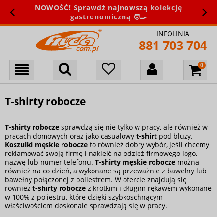
NOWOŚĆ! Sprawdź najnowszą
kolekcję
gastronomiczną
🧑‍🍳
INFOLINIA
881 703 704
T-shirty robocze
T-shirty robocze
sprawdzą się nie tylko w pracy, ale również w
pracach domowych oraz jako casualowy
t-shirt
pod
bluzy
.
Koszulki męskie robocze
to również dobry wybór, jeśli chcemy
reklamować swoją firmę i nakleić na odzież firmowego logo,
nazwę lub numer telefonu.
T-shirty męskie robocze
można
również na co dzień, a wykonane są przeważnie z bawełny lub
bawełny połączonej z poliestrem. W ofercie znajdują się
również
t-shirty robocze
z krótkim i długim rękawem wykonane
w 100% z poliestru, które dzięki szybkoschnącym
właściwościom doskonale sprawdzają się w pracy.