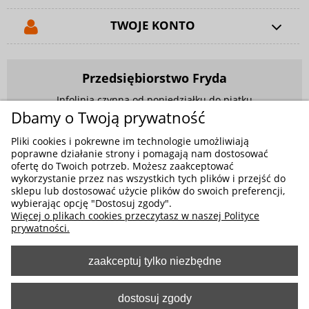
TWOJE KONTO
Przedsiębiorstwo Fryda
Infolinia czynna od poniedziałku do piątku
w godzinach 9.00 - 17.00
Dbamy o Twoją prywatność
881 703 704
Pliki cookies i pokrewne im technologie umożliwiają
poprawne działanie strony i pomagają nam dostosować
E-mail:
sklep@fryda.com.pl
ofertę do Twoich potrzeb. Możesz zaakceptować
wykorzystanie przez nas wszystkich tych plików i przejść do
Sklepy stacjonarne:
sklepu lub dostosować użycie plików do swoich preferencji,
ul. Składowa 26, 34-400 Nowy Targ
wybierając opcję "Dostosuj zgody".
Więcej o plikach cookies przeczytasz w naszej Polityce
ul. Żywiecka 91, 43-300 Bielsko-Biała
prywatności.
zaakceptuj tylko niezbędne
MOŻLIWE FORMY PŁATNOŚCI
dostosuj zgody