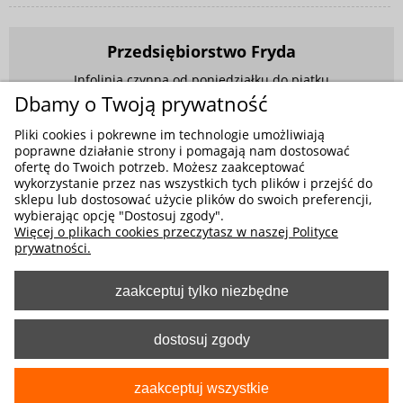
Przedsiębiorstwo Fryda
Infolinia czynna od poniedziałku do piątku
w godzinach 9.00 - 17.00
Dbamy o Twoją prywatność
881 703 704
Pliki cookies i pokrewne im technologie umożliwiają
poprawne działanie strony i pomagają nam dostosować
E-mail:
sklep@fryda.com.pl
ofertę do Twoich potrzeb. Możesz zaakceptować
wykorzystanie przez nas wszystkich tych plików i przejść do
Sklepy stacjonarne:
sklepu lub dostosować użycie plików do swoich preferencji,
ul. Składowa 26, 34-400 Nowy Targ
wybierając opcję "Dostosuj zgody".
Więcej o plikach cookies przeczytasz w naszej Polityce
ul. Żywiecka 91, 43-300 Bielsko-Biała
prywatności.
zaakceptuj tylko niezbędne
MOŻLIWE FORMY PŁATNOŚCI
dostosuj zgody
zaakceptuj wszystkie