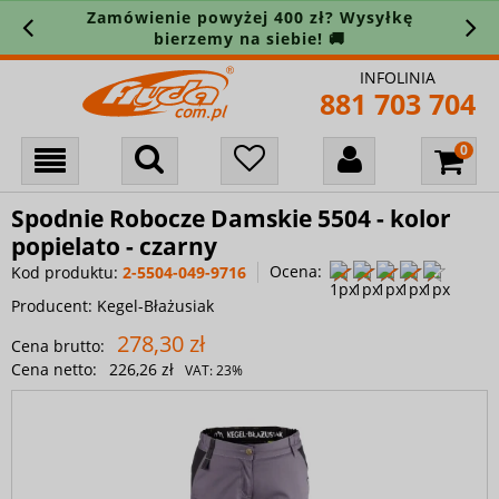
Zamówienie powyżej 400 zł? Wysyłkę
bierzemy na siebie! 🚚
INFOLINIA
881 703 704
Spodnie Robocze Damskie 5504 - kolor
popielato - czarny
Ocena:
Kod produktu:
2-5504-049-9716
Producent:
Kegel-Błażusiak
278,30 zł
Cena brutto:
Cena netto:
226,26 zł
VAT:
23%