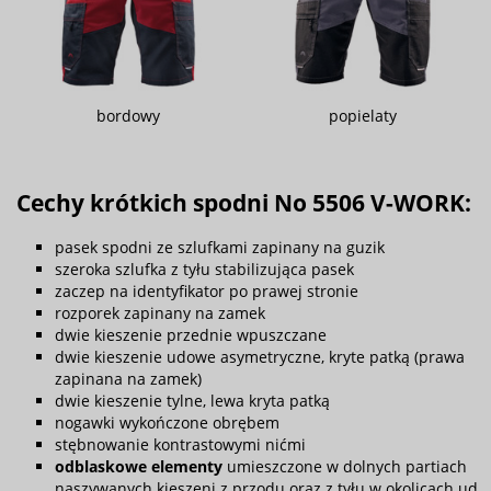
bordowy
popielaty
Cechy krótkich spodni No 5506 V-WORK:
pasek spodni ze szlufkami zapinany na guzik
szeroka szlufka z tyłu stabilizująca pasek
zaczep na identyfikator po prawej stronie
rozporek zapinany na zamek
dwie kieszenie przednie wpuszczane
dwie kieszenie udowe asymetryczne, kryte patką (prawa
zapinana na zamek)
dwie kieszenie tylne, lewa kryta patką
nogawki wykończone obrębem
stębnowanie kontrastowymi nićmi
odblaskowe elementy
umieszczone w dolnych partiach
naszywanych kieszeni z przodu oraz z tyłu w okolicach ud