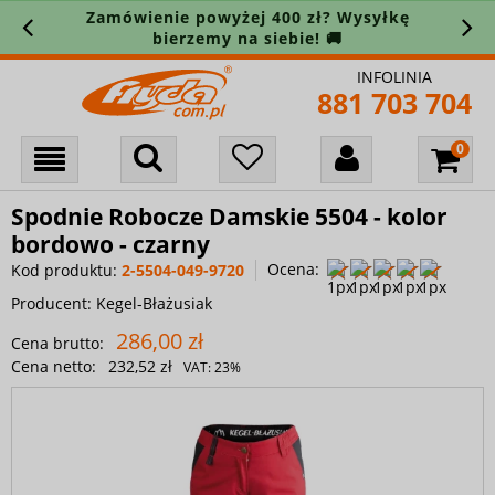
Zamówienie powyżej 400 zł? Wysyłkę
bierzemy na siebie! 🚚
INFOLINIA
881 703 704
Spodnie Robocze Damskie 5504 - kolor
bordowo - czarny
Ocena:
Kod produktu:
2-5504-049-9720
Producent:
Kegel-Błażusiak
286,00 zł
Cena brutto:
Cena netto:
232,52 zł
VAT:
23%