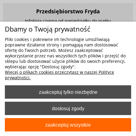
Przedsiębiorstwo Fryda
Infolinia czynna od poniedziałku do piątku
w godzinach 9.00 - 17.00
Dbamy o Twoją prywatność
881 703 704
Pliki cookies i pokrewne im technologie umożliwiają
poprawne działanie strony i pomagają nam dostosować
E-mail:
sklep@fryda.com.pl
ofertę do Twoich potrzeb. Możesz zaakceptować
wykorzystanie przez nas wszystkich tych plików i przejść do
Sklepy stacjonarne:
sklepu lub dostosować użycie plików do swoich preferencji,
ul. Składowa 26, 34-400 Nowy Targ
wybierając opcję "Dostosuj zgody".
Więcej o plikach cookies przeczytasz w naszej Polityce
ul. Żywiecka 91, 43-300 Bielsko-Biała
prywatności.
zaakceptuj tylko niezbędne
MOŻLIWE FORMY PŁATNOŚCI
dostosuj zgody
zaakceptuj wszystkie
pokaż pełną wersję strony