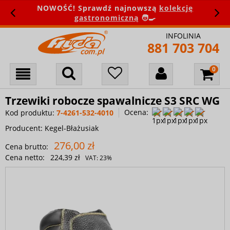
NOWOŚĆ! Sprawdź najnowszą
kolekcję
gastronomiczną
🧑‍🍳
INFOLINIA
881 703 704
Trzewiki robocze spawalnicze S3 SRC WG
Ocena:
Kod produktu:
7-4261-532-4010
Producent:
Kegel-Błażusiak
276,00 zł
Cena brutto:
Cena netto:
224,39 zł
VAT:
23%