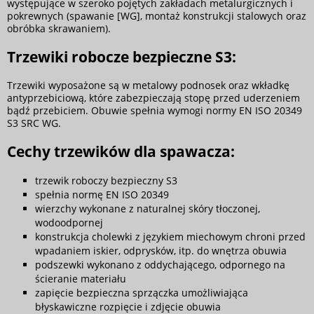
występujące w szeroko pojętych zakładach metalurgicznych i
pokrewnych (spawanie [WG], montaż konstrukcji stalowych oraz
obróbka skrawaniem).
Trzewiki robocze bezpieczne S3:
Trzewiki wyposażone są w metalowy podnosek oraz wkładkę
antyprzebiciową, które zabezpieczają stopę przed uderzeniem
bądź przebiciem. Obuwie spełnia wymogi normy EN ISO 20349
S3 SRC WG.
Cechy trzewików dla spawacza:
trzewik roboczy bezpieczny S3
spełnia normę EN ISO 20349
wierzchy wykonane z naturalnej skóry tłoczonej,
wodoodpornej
konstrukcja cholewki z językiem miechowym chroni przed
wpadaniem iskier, odprysków, itp. do wnętrza obuwia
podszewki wykonano z oddychającego, odpornego na
ścieranie materiału
zapięcie bezpieczna sprzączka umożliwiająca
błyskawiczne rozpięcie i zdjęcie obuwia