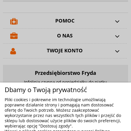
POMOC
O NAS
TWOJE KONTO
Przedsiębiorstwo Fryda
Infolinia czynna od poniedziałku do piątku
w godzinach 9.00 - 17.00
Dbamy o Twoją prywatność
881 703 704
Pliki cookies i pokrewne im technologie umożliwiają
poprawne działanie strony i pomagają nam dostosować
E-mail:
sklep@fryda.com.pl
ofertę do Twoich potrzeb. Możesz zaakceptować
wykorzystanie przez nas wszystkich tych plików i przejść do
Sklepy stacjonarne:
sklepu lub dostosować użycie plików do swoich preferencji,
ul. Składowa 26, 34-400 Nowy Targ
wybierając opcję "Dostosuj zgody".