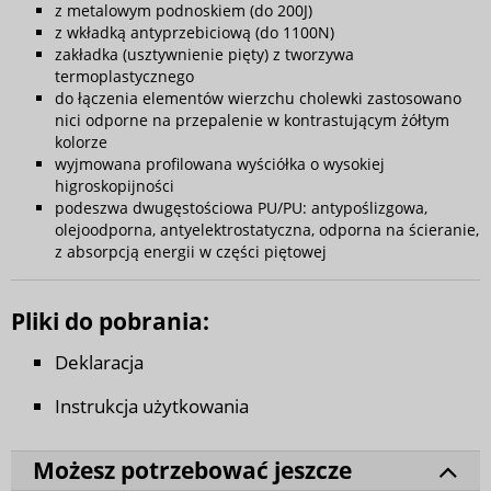
z metalowym podnoskiem (do 200J)
z wkładką antyprzebiciową (do 1100N)
zakładka (usztywnienie pięty) z tworzywa
termoplastycznego
do łączenia elementów wierzchu cholewki zastosowano
nici odporne na przepalenie w kontrastującym żółtym
kolorze
wyjmowana profilowana wyściółka o wysokiej
higroskopijności
podeszwa dwugęstościowa PU/PU: antypoślizgowa,
olejoodporna, antyelektrostatyczna, odporna na ścieranie,
z absorpcją energii w części piętowej
Pliki do pobrania:
Deklaracja
Instrukcja użytkowania
Możesz potrzebować jeszcze