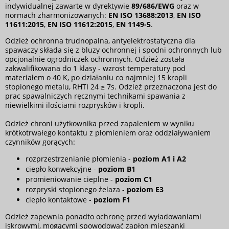
indywidualnej zawarte w dyrektywie
89/686/EWG
oraz w
normach zharmonizowanych:
EN ISO 13688:2013
,
EN ISO
11611:2015
,
EN ISO 11612:2015
,
EN 1149-5
.
Odzież ochronna trudnopalna, antyelektrostatyczna dla
spawaczy składa się z bluzy ochronnej i spodni ochronnych lub
opcjonalnie ogrodniczek ochronnych. Odzież została
zakwalifikowana do 1 klasy - wzrost temperatury pod
materiałem o 40 K, po działaniu co najmniej 15 kropli
stopionego metalu, RHTI 24 ≥ 7s. Odzież przeznaczona jest do
prac spawalniczych ręcznymi technikami spawania z
niewielkimi ilościami rozprysków i kropli.
Odzież chroni użytkownika przed zapaleniem w wyniku
krótkotrwałego kontaktu z płomieniem oraz oddziaływaniem
czynników gorących:
rozprzestrzenianie płomienia -
poziom A1 i A2
ciepło konwekcyjne -
poziom B1
promieniowanie cieplne -
poziom C1
rozpryski stopionego żelaza -
poziom E3
ciepło kontaktowe -
poziom F1
Odzież zapewnia ponadto ochronę przed wyładowaniami
iskrowymi, mogącymi spowodować zapłon mieszanki