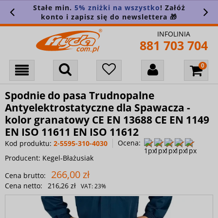
Stałe min.
5% zniżki na wszystko
! Załóż
konto i zapisz się do newslettera 🎁
INFOLINIA
881 703 704
Spodnie do pasa Trudnopalne
Antyelektrostatyczne dla Spawacza -
kolor granatowy CE EN 13688 CE EN 1149
EN ISO 11611 EN ISO 11612
Ocena:
Kod produktu:
2-5595-310-4030
Producent:
Kegel-Błażusiak
266,00 zł
Cena brutto:
Cena netto:
216,26 zł
VAT:
23%