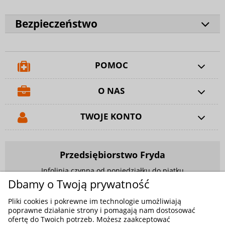
Bezpieczeństwo
POMOC
O NAS
TWOJE KONTO
Przedsiębiorstwo Fryda
Infolinia czynna od poniedziałku do piątku
w godzinach 9.00 - 17.00
Dbamy o Twoją prywatność
881 703 704
Pliki cookies i pokrewne im technologie umożliwiają
poprawne działanie strony i pomagają nam dostosować
E-mail:
sklep@fryda.com.pl
ofertę do Twoich potrzeb. Możesz zaakceptować