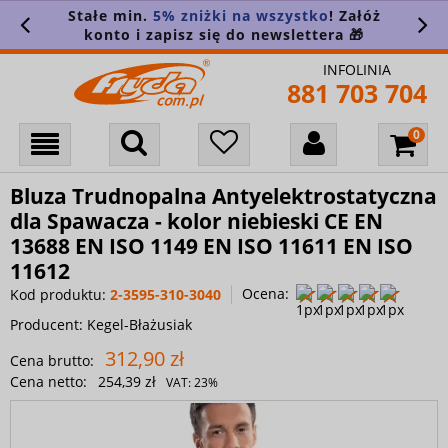
Stałe min.
5% zniżki na wszystko
! Załóż
konto i zapisz się do newslettera 🎁
INFOLINIA
881 703 704
Bluza Trudnopalna Antyelektrostatyczna
dla Spawacza - kolor niebieski CE EN
13688 EN ISO 1149 EN ISO 11611 EN ISO
11612
Ocena:
Kod produktu:
2-3595-310-3040
Producent:
Kegel-Błażusiak
312,90 zł
Cena brutto:
Cena netto:
254,39 zł
VAT:
23%