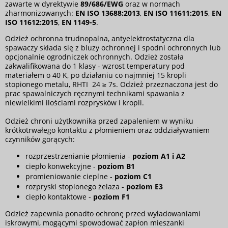
zawarte w dyrektywie
89/686/EWG
oraz w normach
zharmonizowanych:
EN ISO 13688:2013
,
EN ISO 11611:2015
,
EN
ISO 11612:2015
,
EN 1149-5
.
Odzież ochronna trudnopalna, antyelektrostatyczna dla
spawaczy składa się z bluzy ochronnej i spodni ochronnych lub
opcjonalnie ogrodniczek ochronnych. Odzież została
zakwalifikowana do 1 klasy - wzrost temperatury pod
materiałem o 40 K, po działaniu co najmniej 15 kropli
stopionego metalu, RHTI 24 ≥ 7s. Odzież przeznaczona jest do
prac spawalniczych ręcznymi technikami spawania z
niewielkimi ilościami rozprysków i kropli.
Odzież chroni użytkownika przed zapaleniem w wyniku
krótkotrwałego kontaktu z płomieniem oraz oddziaływaniem
czynników gorących:
rozprzestrzenianie płomienia -
poziom A1 i A2
ciepło konwekcyjne -
poziom B1
promieniowanie cieplne -
poziom C1
rozpryski stopionego żelaza -
poziom E3
ciepło kontaktowe -
poziom F1
Odzież zapewnia ponadto ochronę przed wyładowaniami
iskrowymi, mogącymi spowodować zapłon mieszanki