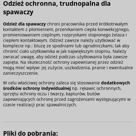
Odzież ochronna, trudnopalna dla
spawaczy
Odzież dla spawaczy
chroni pracownika przed krótkotrwałym
kontaktem z płomieniem, przenikaniem ciepła konwekcyjnego,
promieniowaniem cieplnym, rozpryskami stopionego żelaza i
ciepłem kontaktowym. Odzież zawsze należy użytkować w
komplecie np.: bluzę ze spodniami lub ogrodniczkami, tak aby
chronić ciało użytkownika w jak największym stopniu. Należy
zwracać uwagę, aby odzież podczas użytkowania była zawsze
zapięta. Na skuteczność ochrony zapewnianej przez odzież
mogą mieć wpływ: jej zużycie, uszkodzenia, pranie i ewentualne
zanieczyszczenie.
W celu właściwej ochrony zaleca się stosowanie
dodatkowych
środków ochrony indywidualnej
np. rękawic ochronnych,
sprzętu ochrony oczu i twarzy, kapturów, butów
zapewniających ochronę przed zagrożeniami występującymi w
czasie realizacji prac spawalniczych.
Pliki do pobrania: