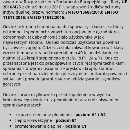
zawarte w Rozporządzeniu Parlamentu Europejskiego i Rady
UE
2016/425
z dnia 9 marca 2016 r. w sprawie środków ochrony
indywidualnej oraz w normach:
EN ISO 13688:2013
;
EN ISO
11611:2015
;
EN ISO 11612:2015
.
Odzież ochronna trudnopalna dla spawaczy składa się z bluzy
ochronnej i spodni ochronnych lub opcjonalnie ogrodniczek
ochronnych, tak aby chronić ciało użytkownika w jak
największym stopniu. Odzież podczas użytkowania powinna
być zawsze zapięta. Odzież została zakwalifikowana do 2 klasy -
wzrost temperatury pod materiałem o 40 K, po działaniu co
najmniej 25 kropli stopionego metalu, RHTI 24 ≥ 7s. Odzież
przeznaczona jest do prac spawalniczych ręcznymi technikami
spawania z dużymi ilościami rozprysków i kropli. Stanowi
ochronę przed bardziej niebezpiecznymi technikami spawania i
sytuacjami powodującymi znaczne oddziaływanie czynników
gorących.
Odzież chroni użytkownika przed zapaleniem w wyniku
krótkotrwałego kontaktu z płomieniem oraz oddziaływaniem
czynników gorących:
rozprzestrzenianie płomienia -
poziom A1 i A2
ciepło konwekcyjne -
poziom B1
promieniowanie cieplne -
poziom C1