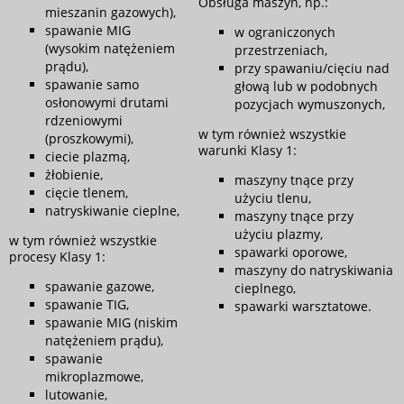
Obsługa maszyn, np.:
mieszanin gazowych),
spawanie MIG
w ograniczonych
(wysokim natężeniem
przestrzeniach,
prądu),
przy spawaniu/cięciu nad
spawanie samo
głową lub w podobnych
osłonowymi drutami
pozycjach wymuszonych,
rdzeniowymi
w tym również wszystkie
(proszkowymi),
warunki Klasy 1:
ciecie plazmą,
żłobienie,
maszyny tnące przy
cięcie tlenem,
użyciu tlenu,
natryskiwanie cieplne,
maszyny tnące przy
użyciu plazmy,
w tym również wszystkie
spawarki oporowe,
procesy Klasy 1:
maszyny do natryskiwania
spawanie gazowe,
cieplnego,
spawanie TIG,
spawarki warsztatowe.
spawanie MIG (niskim
natężeniem prądu),
spawanie
mikroplazmowe,
lutowanie,