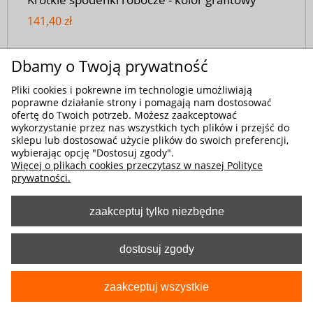
141,40 zł
Dbamy o Twoją prywatność
Pliki cookies i pokrewne im technologie umożliwiają
poprawne działanie strony i pomagają nam dostosować
ofertę do Twoich potrzeb. Możesz zaakceptować
wykorzystanie przez nas wszystkich tych plików i przejść do
sklepu lub dostosować użycie plików do swoich preferencji,
wybierając opcję "Dostosuj zgody".
Więcej o plikach cookies przeczytasz w naszej Polityce
prywatności.
zaakceptuj tylko niezbędne
dostosuj zgody
zaakceptuj wszystkie
Kod produktu:
2-5335-060-1080