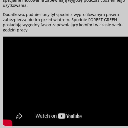
specjalne mocowania zapewniają wygodę podczas codziennego
użytkowania.
Dodatkowo, podniesiony tył spodni z wyprofilowanym pasem
zabezpiecza biodra przed wiatrem. Spodnie FOREST GREEN
posiadają wygodny fason zapewniający komfort w czasie wielu
godzin pracy.