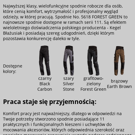
Najwyższej klasy, wielofunkcyjne spodnie robocze dla osób,
które cenią komfort, wytrzymałość i profesjonalny wygląd
odzieży, w której pracują. Spodnie No. 5618 FOREST GREEN to
najnowsze spodnie dostępne w ramach serii 111. Są efektem
wieloletniego doświadczenia polskiego producenta - Kegel
Błażusiak i posiadają szereg udogodnień, dzięki którym
pozostawia konkurencję daleko w tyle.
Dostępne
kolory:
czarny
szary
grafitowo-
brązowy
Black
Silver
zielony
Earth Brown
Carbon
Stone
Forest Green
Praca staje się przyjemnością:
Komfort pracy jest najważniejszy, dlatego w odpowiedzi na
Twoje potrzeby stworzono spodnie posiadające 11
praktycznych i funkcjonalnych kieszeni i uchwytów do
mocowania akcesoriów, których odpowiednia szerokość oraz