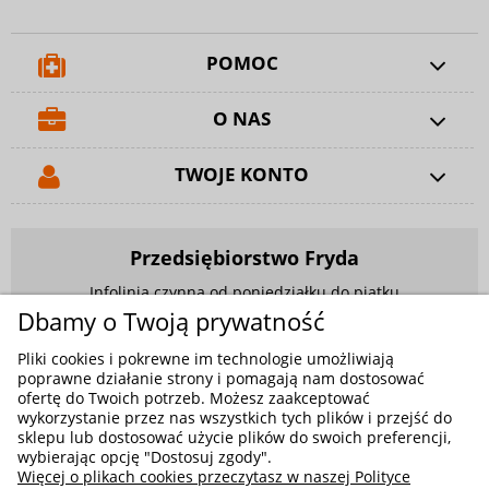
POMOC
O NAS
TWOJE KONTO
Przedsiębiorstwo Fryda
Infolinia czynna od poniedziałku do piątku
w godzinach 9.00 - 17.00
Dbamy o Twoją prywatność
881 703 704
Pliki cookies i pokrewne im technologie umożliwiają
poprawne działanie strony i pomagają nam dostosować
E-mail:
sklep@fryda.com.pl
ofertę do Twoich potrzeb. Możesz zaakceptować
wykorzystanie przez nas wszystkich tych plików i przejść do
Sklepy stacjonarne:
sklepu lub dostosować użycie plików do swoich preferencji,
ul. Składowa 26, 34-400 Nowy Targ
wybierając opcję "Dostosuj zgody".
Więcej o plikach cookies przeczytasz w naszej Polityce
ul. Żywiecka 91, 43-300 Bielsko-Biała