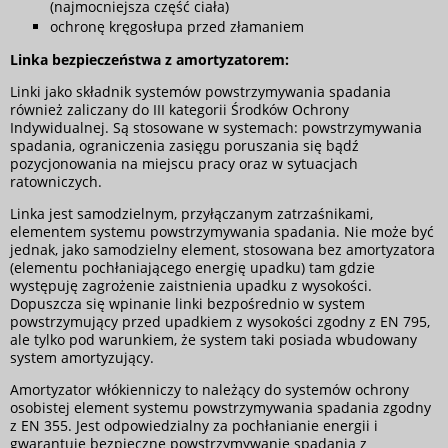
(najmocniejsza część ciała)
ochronę kręgosłupa przed złamaniem
Linka bezpieczeństwa z amortyzatorem:
Linki jako składnik systemów powstrzymywania spadania
również zaliczany do III kategorii Środków Ochrony
Indywidualnej. Są stosowane w systemach: powstrzymywania
spadania, ograniczenia zasięgu poruszania się bądź
pozycjonowania na miejscu pracy oraz w sytuacjach
ratowniczych.
Linka jest samodzielnym, przyłączanym zatrzaśnikami,
elementem systemu powstrzymywania spadania. Nie może być
jednak, jako samodzielny element, stosowana bez amortyzatora
(elementu pochłaniającego energię upadku) tam gdzie
występuję zagrożenie zaistnienia upadku z wysokości.
Dopuszcza się wpinanie linki bezpośrednio w system
powstrzymujący przed upadkiem z wysokości zgodny z EN 795,
ale tylko pod warunkiem, że system taki posiada wbudowany
system amortyzujący.
Amortyzator włókienniczy to należący do systemów ochrony
osobistej element systemu powstrzymywania spadania zgodny
z EN 355. Jest odpowiedzialny za pochłanianie energii i
gwarantuje bezpieczne powstrzymywanie spadania z