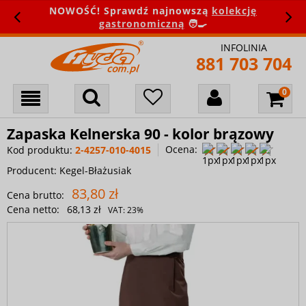
NOWOŚĆ! Sprawdź najnowszą
kolekcję
gastronomiczną
🧑‍🍳
INFOLINIA
881 703 704
Zapaska Kelnerska 90 - kolor brązowy
Ocena:
Kod produktu:
2-4257-010-4015
Producent:
Kegel-Błażusiak
83,80 zł
Cena brutto:
Cena netto:
68,13 zł
VAT:
23%