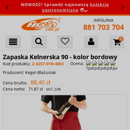
NOWOŚĆ! Sprawdź najnowszą
kolekcję
gastronomiczną
🧑‍🍳
INFOLINIA
881 703 704
Zapaska Kelnerska 90 - kolor bordowy
Ocena:
Kod produktu:
2-4257-010-4061
Producent:
Kegel-Błażusiak
88,40 zł
Cena brutto:
Cena netto:
71,87 zł
VAT:
23%