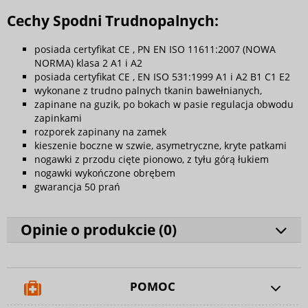
Cechy Spodni Trudnopalnych:
posiada certyfikat CE , PN EN ISO 11611:2007 (NOWA
NORMA) klasa 2 A1 i A2
posiada certyfikat CE , EN ISO 531:1999 A1 i A2 B1 C1 E2
wykonane z trudno palnych tkanin bawełnianych,
zapinane na guzik, po bokach w pasie regulacja obwodu
zapinkami
rozporek zapinany na zamek
kieszenie boczne w szwie, asymetryczne, kryte patkami
nogawki z przodu cięte pionowo, z tyłu górą łukiem
nogawki wykończone obrębem
gwarancja 50 prań
Opinie o produkcie (
0
)
POMOC