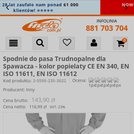
NOWOŚĆ! Sprawdź najnowszą
kolekcję
gastronomiczną
🧑‍🍳
INFOLINIA
881 703 704
Spodnie do pasa Trudnopalne dla
Spawacza - kolor popielaty CE EN 340, EN
ISO 11611, EN ISO 11612
Ocena:
Kod produktu:
2-5595-235-3022
Producent:
Inny
143,90 zł
Cena brutto:
Cena netto:
116,99 zł
VAT:
23%