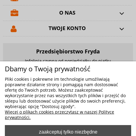
O NAS
TWOJE KONTO
Przedsiębiorstwo Fryda
Infolinia czynna od poniedziałku do piątku
w godzinach 9.00 - 17.00
Dbamy o Twoją prywatność
881 703 704
Pliki cookies i pokrewne im technologie umożliwiają
poprawne działanie strony i pomagają nam dostosować
E-mail:
sklep@fryda.com.pl
ofertę do Twoich potrzeb. Możesz zaakceptować
wykorzystanie przez nas wszystkich tych plików i przejść do
Sklepy stacjonarne:
sklepu lub dostosować użycie plików do swoich preferencji,
wybierając opcję "Dostosuj zgody".
ul. Składowa 26, 34-400 Nowy Targ
Więcej o plikach cookies przeczytasz w naszej Polityce
ul. Żywiecka 91, 43-300 Bielsko-Biała
prywatności.
zaakceptuj tylko niezbędne