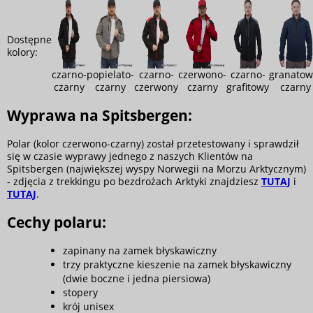
Dostępne
kolory:
czarno-
popielato-
czarno-
czerwono-
czarno-
granatow
czarny
czarny
czerwony
czarny
grafitowy
czarny
Wyprawa na Spitsbergen:
Polar (kolor czerwono-czarny) został przetestowany i sprawdził
się w czasie wyprawy jednego z naszych Klientów na
Spitsbergen (największej wyspy Norwegii na Morzu Arktycznym)
- zdjęcia z trekkingu po bezdrożach Arktyki znajdziesz
TUTAJ
i
TUTAJ
.
Cechy polaru:
zapinany na zamek błyskawiczny
trzy praktyczne kieszenie na zamek błyskawiczny
(dwie boczne i jedna piersiowa)
stopery
krój unisex