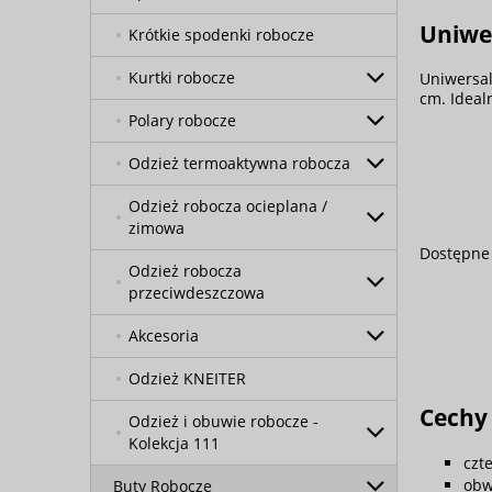
Uniwer
Krótkie spodenki robocze
Kurtki robocze
Uniwersal
cm. Ideal
Polary robocze
Odzież termoaktywna robocza
Odzież robocza ocieplana /
zimowa
Dostępne 
Odzież robocza
przeciwdeszczowa
Akcesoria
Odzież KNEITER
Cechy 
Odzież i obuwie robocze -
Kolekcja 111
czt
obw
Buty Robocze