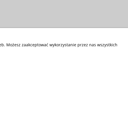
zeb. Możesz zaakceptować wykorzystanie przez nas wszystkich
Przedsiębiorstwo Fryda
Infolinia czynna od poniedziałku do piątku
w godzinach 9.00 - 17.00
881 703 704