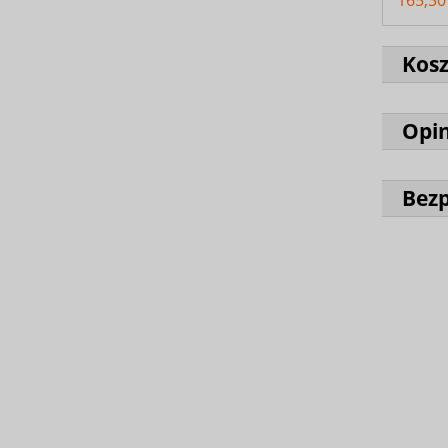
165,30 
Kos
Opin
Bez