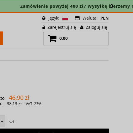
🚚
Język:
Waluta:
PLN
Zarejestruj się
Zaloguj się
0,00
46,90 zł
to:
o:
38,13 zł
VAT:
23%
szt.
+