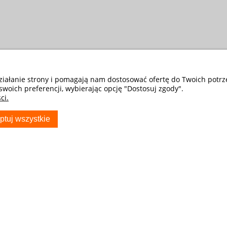
działanie strony i pomagają nam dostosować ofertę do Twoich potr
swoich preferencji, wybierając opcję "Dostosuj zgody".
ci.
ptuj wszystkie
S
TWOJE KONTO
Poradnik Klienta
Twoje zamówienia
Przechowalnia
kontaktowy
Ustawienia konta