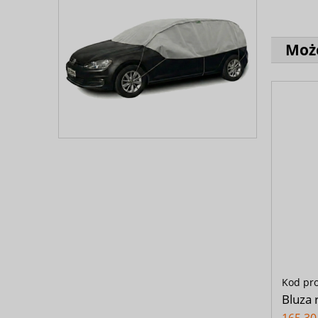
Może
Kod pr
Bluza 