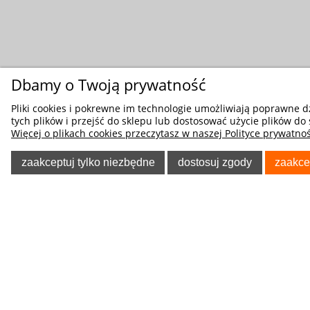
Dbamy o Twoją prywatność
Pliki cookies i pokrewne im technologie umożliwiają poprawne 
tych plików i przejść do sklepu lub dostosować użycie plików do 
Więcej o plikach cookies przeczytasz w naszej Polityce prywatnoś
zaakceptuj tylko niezbędne
dostosuj zgody
zaakce
POMOC
O NA
Poradnik Klienta
O firmie
Regulaminy
Blog
Polityka prywatności
Oferta
Tablica informacyjna
Formularz 