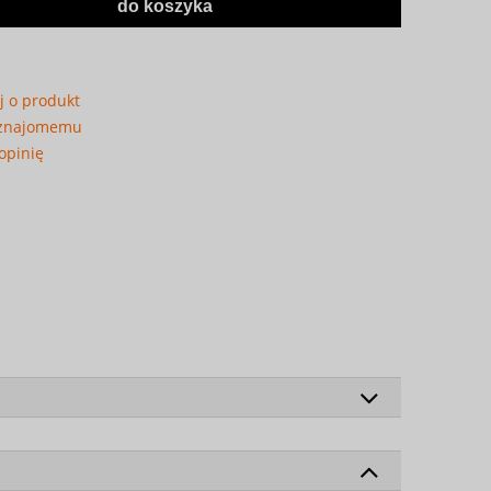
do koszyka
j o produkt
 znajomemu
opinię