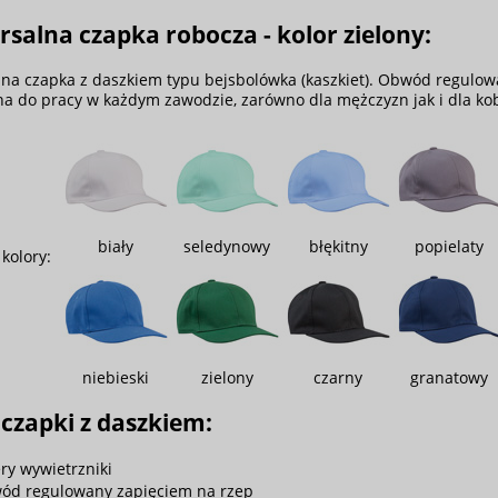
salna czapka robocza - kolor zielony:
na czapka z daszkiem typu bejsbolówka (kaszkiet). Obwód regulow
na do pracy w każdym zawodzie, zarówno dla mężczyzn jak i dla kob
biały
seledynowy
błękitny
popielaty
kolory:
niebieski
zielony
czarny
granatowy
czapki z daszkiem:
ery wywietrzniki
ód regulowany zapięciem na rzep