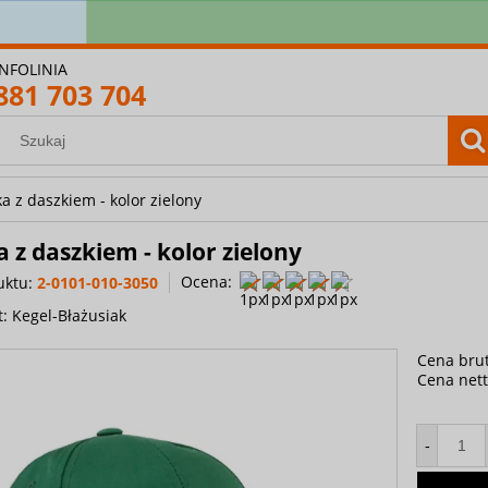
amówienie powyżej 400 zł? Wysyłkę bierzemy na siebie! 
INFOLINIA
881 703 704
a z daszkiem - kolor zielony
 z daszkiem - kolor zielony
Ocena:
uktu:
2-0101-010-3050
t:
Kegel-Błażusiak
Cena brut
Cena nett
-