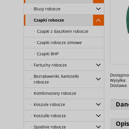
Bluzy robocze
Czapki robocze
Czapki z daszkiem robocze
Czapki robocze zimowe
Czapki BHP
Fartuchy robocze
Dostępno
Bezrękawniki, kamizelki
Wysyłka:
robocze
Dostawa:
Kombinezony robocze
Dan
Koszule robocze
Koszulki robocze
Opis
Spodnie robocze