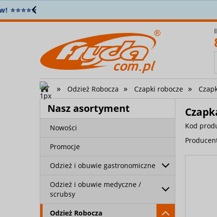
Z
»
»
»
Odzież Robocza
Czapki robocze
Czapk
Nasz asortyment
Czapka
Kod prod
Nowości
Producen
Promocje
Odzież i obuwie gastronomiczne
Odzież i obuwie medyczne /
scrubsy
Odzież Robocza