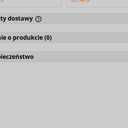
zł
201,40 zł
zty dostawy
ie o produkcie (
0
)
pieczeństwo