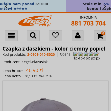
Stałe min.
5% zniżki na wszystko
! Załóż
konto i zapisz się do newslettera 🎁
INFOLINIA
881 703 704
Czapka z daszkiem - kolor ciemny popiel
Ocena:
Kod produktu:
2-0101-010-3020
Producent:
Kegel-Błażusiak
46,90 zł
Cena brutto:
Cena netto:
38,13 zł
VAT:
23%