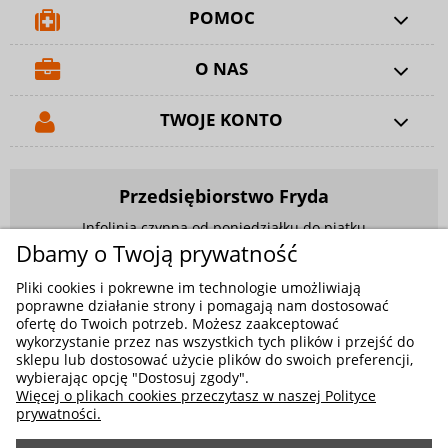
POMOC
O NAS
TWOJE KONTO
Przedsiębiorstwo Fryda
Infolinia czynna od poniedziałku do piątku
w godzinach 9.00 - 17.00
Dbamy o Twoją prywatność
881 703 704
Pliki cookies i pokrewne im technologie umożliwiają
poprawne działanie strony i pomagają nam dostosować
E-mail:
sklep@fryda.com.pl
ofertę do Twoich potrzeb. Możesz zaakceptować
wykorzystanie przez nas wszystkich tych plików i przejść do
Sklepy stacjonarne:
sklepu lub dostosować użycie plików do swoich preferencji,
ul. Składowa 26, 34-400 Nowy Targ
wybierając opcję "Dostosuj zgody".
Więcej o plikach cookies przeczytasz w naszej Polityce
ul. Żywiecka 91, 43-300 Bielsko-Biała
prywatności.