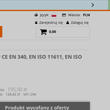
🚚
Język:
Waluta:
PLN
Zarejestruj się
Zaloguj się
0,00
 CE EN 340, EN ISO 11611, EN ISO
155,50 zł
to:
o:
126,42 zł
VAT:
23%
Produkt wycofany z oferty