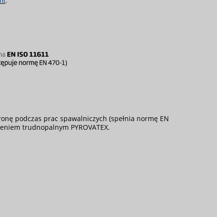
mi
.
hronę podczas prac spawalniczych (spełnia normę EN
ończeniem trudnopalnym PYROVATEX.