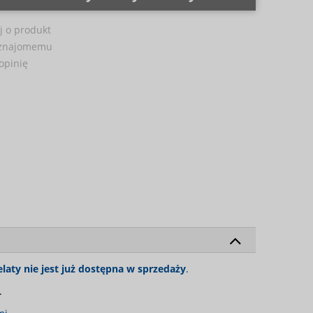
j o produkt
 znajomemu
opinię
laty nie jest już dostępna w sprzedaży
.
.