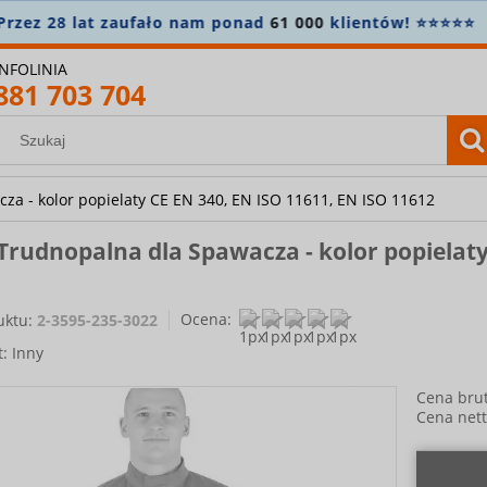
amówienie powyżej 400 zł? Wysyłkę bierzemy na siebie! 
INFOLINIA
881 703 704
za - kolor popielaty CE EN 340, EN ISO 11611, EN ISO 11612
Trudnopalna dla Spawacza - kolor popielaty
Ocena:
uktu:
2-3595-235-3022
t:
Inny
Cena brut
Cena nett