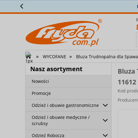
Z
»
»
WYCOFANE
Bluza Trudnopalna dla Spawac
Nasz asortyment
Bluza 
11612
Nowości
Kod prod
Promocje
Producen
Odzież i obuwie gastronomiczne
Odzież i obuwie medyczne /
scrubsy
Odzież Robocza