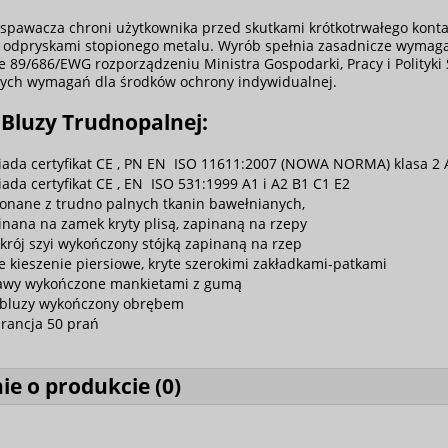
 spawacza chroni użytkownika przed skutkami krótkotrwałego kont
odpryskami stopionego metalu. Wyrób spełnia zasadnicze wymaga
e 89/686/EWG rozporządzeniu Ministra Gospodarki, Pracy i Polityki
ych wymagań dla środków ochrony indywidualnej.
Bluzy Trudnopalnej:
iada certyfikat CE , PN EN ISO 11611:2007 (NOWA NORMA) klasa 2 A
iada certyfikat CE , EN ISO 531:1999 A1 i A2 B1 C1 E2
onane z trudno palnych tkanin bawełnianych,
inana na zamek kryty plisą, zapinaną na rzepy
krój szyi wykończony stójką zapinaną na rzep
e kieszenie piersiowe, kryte szerokimi zakładkami-patkami
awy wykończone mankietami z gumą
 bluzy wykończony obrębem
rancja 50 prań
ie o produkcie (
0
)