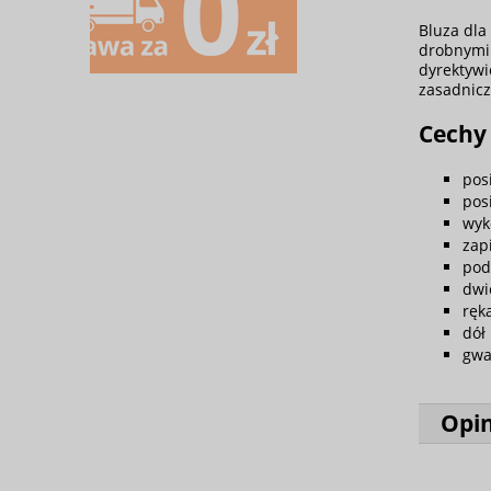
Bluza dla
drobnymi 
dyrektywi
zasadnicz
Cechy 
pos
pos
wyk
zap
pod
dwi
ręk
dół
gwa
Opin