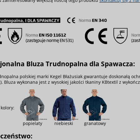
teś zainteresowany większą ilością tego produktu
skontaktuj się z na
sjonalna Bluza Trudnopalna dla Spawacza:
dnopalna polskiej marki Kegel Błażusiak gwarantuje doskonałą oc
). Bluza wykonana jest z wysokiej jakości tkaniny KBtextil z wyk
kolory:
popielaty
niebieski
granatowy
eczeństwo: