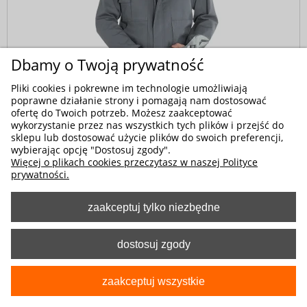
Dbamy o Twoją prywatność
Pliki cookies i pokrewne im technologie umożliwiają
poprawne działanie strony i pomagają nam dostosować
Kod produktu:
2-3608-230-9088
ofertę do Twoich potrzeb. Możesz zaakceptować
wykorzystanie przez nas wszystkich tych plików i przejść do
Bluza robocza do pasa EXPERT
sklepu lub dostosować użycie plików do swoich preferencji,
280,60 zł
wybierając opcję "Dostosuj zgody".
Więcej o plikach cookies przeczytasz w naszej Polityce
prywatności.
zaakceptuj tylko niezbędne
dostosuj zgody
zaakceptuj wszystkie