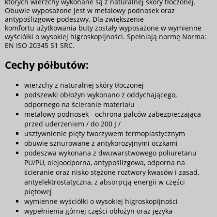
których wierzchy wykonane są z naturalnej skóry tłoczonej.
Obuwie wyposażone jest w metalowy podnosek oraz
antypoślizgowe podeszwy. Dla zwiększenie
komfortu użytkowania buty zostały wyposażone w wymienne
wyściółki o wysokiej higroskopijności. Spełniają normę Norma:
EN ISO 20345 S1 SRC.
Cechy półbutów:
wierzchy z naturalnej skóry tłoczonej
podszewki obłożyn wykonano z oddychającego,
odpornego na ścieranie materiału
metalowy podnosek - ochrona palców zabezpieczająca
przed uderzeniem / do 200 J /
usztywnienie pięty tworzywem termoplastycznym
obuwie sznurowane z antykorozyjnymi oczkami
podeszwa wykonana z dwuwarstwowego poliuretanu
PU/PU, olejoodporna, antypoślizgowa, odporna na
ścieranie oraz nisko stężone roztwory kwasów i zasad,
antyelektrostatyczna, z absorpcją energii w części
piętowej
wymienne wyściółki o wysokiej higroskopijności
wypełnienia górnej części obłożyn oraz języka