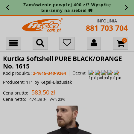
Zamówienie powyżej 400 zł? Wysyłkę
bierzemy na siebie! 🚚
INFOLINIA
881 703 704
Kurtka Softshell PURE BLACK/ORANGE
No. 1615
Ocena:
Kod produktu:
2-1615-340-9264
Producent:
111 by Kegel-Błażusiak
583,50 zł
Cena brutto:
Cena netto:
474,39 zł
VAT:
23%