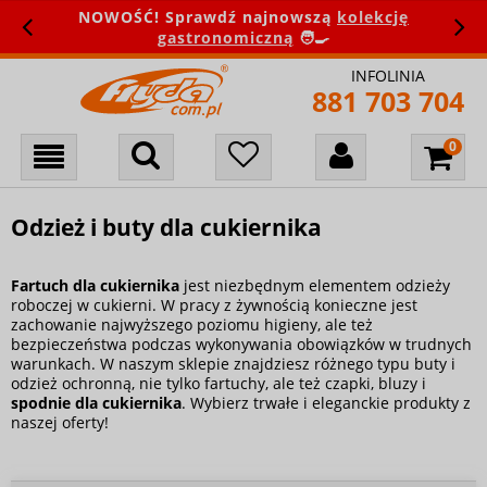
NOWOŚĆ! Sprawdź najnowszą
kolekcję
gastronomiczną
🧑‍🍳
INFOLINIA
881 703 704
Odzież i buty dla cukiernika
Fartuch dla cukiernika
jest niezbędnym elementem odzieży
roboczej w cukierni. W pracy z żywnością konieczne jest
zachowanie najwyższego poziomu higieny, ale też
bezpieczeństwa podczas wykonywania obowiązków w trudnych
warunkach. W naszym sklepie znajdziesz różnego typu buty i
odzież ochronną, nie tylko fartuchy, ale też czapki, bluzy i
spodnie dla cukiernika
. Wybierz trwałe i eleganckie produkty z
naszej oferty!