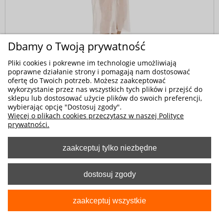
Dbamy o Twoją prywatność
Kod produktu:
9-4010-000-0000
Pliki cookies i pokrewne im technologie umożliwiają
Fartuch jednorazowy włókninowy zapinany na
poprawne działanie strony i pomagają nam dostosować
ofertę do Twoich potrzeb. Możesz zaakceptować
napy
wykorzystanie przez nas wszystkich tych plików i przejść do
12,90 zł
sklepu lub dostosować użycie plików do swoich preferencji,
wybierając opcję "Dostosuj zgody".
Więcej o plikach cookies przeczytasz w naszej Polityce
prywatności.
zaakceptuj tylko niezbędne
dostosuj zgody
zaakceptuj wszystkie