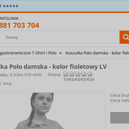
OWOŚĆ! Sprawdź najnowszą
kolekcję gastronomiczną
🧑‍
INFOLINIA
881 703 704
»
 gastronomiczne T-Shirt i Polo
Koszulka Polo damska - kolor fio
ka Polo damska - kolor fioletowy LV
Ocena:
uktu:
0-0304-970-4096
t:
Inny
Cena brut
Cena nett