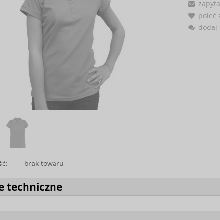
zapyta
poleć
dodaj 
ść:
brak towaru
e techniczne