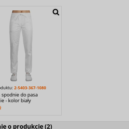
oduktu:
2-5403-367-1080
 spodnie do pasa
e - kolor biały
ł
ie o produkcie (
2
)