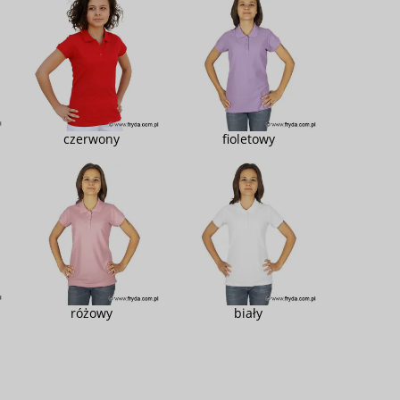
czerwony
fioletowy
różowy
biały