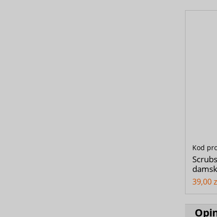
Kod pr
Scrubs
damski
39,00 z
Opin