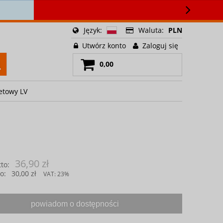
🍳
Język:
Waluta:
PLN
Utwórz konto
Zaloguj się
0,00
letowy LV
36,90 zł
to:
o:
30,00 zł
VAT:
23%
powiadom o dostępności