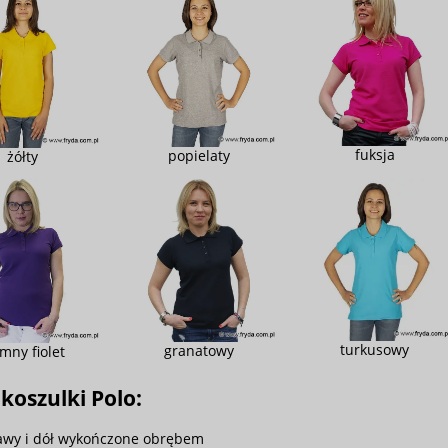
fuksja
popielaty
żółty
turkusowy
granatowy
mny fiolet
koszulki Polo:
awy i dół wykończone obrębem