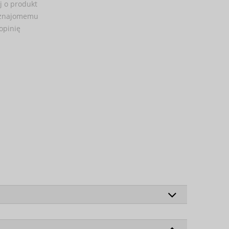
j o produkt
 znajomemu
opinię