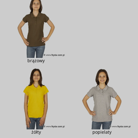
brązowy
żółty
popielaty