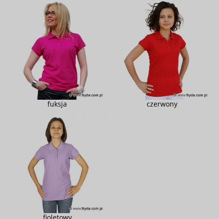
fuksja
czerwony
fioletowy