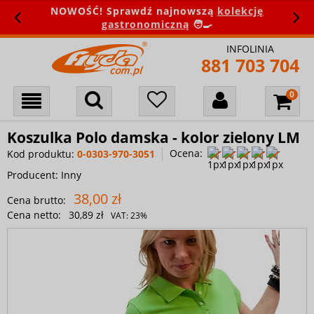
NOWOŚĆ! Sprawdź najnowszą
kolekcję
gastronomiczną
🧑‍🍳
INFOLINIA
881 703 704
Koszulka Polo damska - kolor zielony LM
Ocena:
Kod produktu:
0-0303-970-3051
Producent:
Inny
38,00 zł
Cena brutto:
Cena netto:
30,89 zł
VAT:
23%