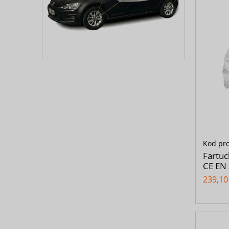
Kod pr
Fartuc
CE EN
239,10 