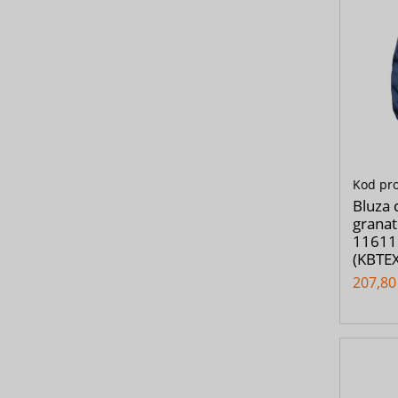
Kod pr
Bluza 
grana
11611
(KBTEX
207,80 