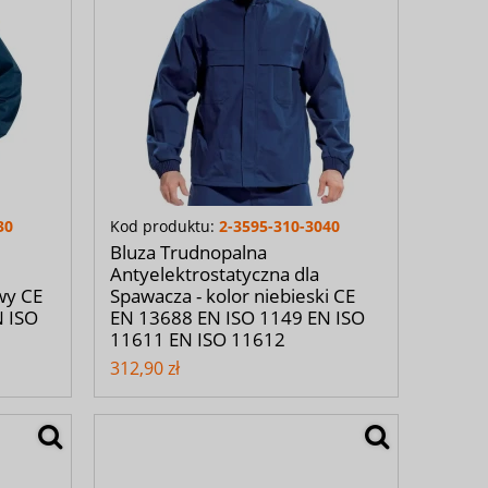
30
Kod produktu:
2-3595-310-3040
Bluza Trudnopalna
Antyelektrostatyczna dla
wy CE
Spawacza - kolor niebieski CE
N ISO
EN 13688 EN ISO 1149 EN ISO
11611 EN ISO 11612
312,90 zł