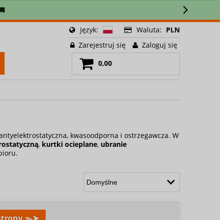
🚚
Język:
Waluta:
PLN
Zarejestruj się
Zaloguj się
0,00
 antyelektrostatyczna, kwasoodporna i ostrzegawcza. W
rostatyczną
,
kurtki ocieplane
,
ubranie
bioru.
 strony ᯓ➤