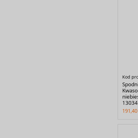
Kod pr
Spodn
Kwasoo
niebie
13034
191,40 