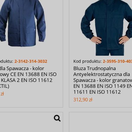
oduktu:
2-3142-314-3032
Kod produktu:
2-3595-310-40
dla Spawacza - kolor
Bluza Trudnopalna
towy CE EN 13688 EN ISO
Antyelektrostatyczna dla
 KLASA 2 EN ISO 11612
Spawacza - kolor granato
TIL)
EN 13688 EN ISO 1149 E
11611 EN ISO 11612
zł
312,90 zł