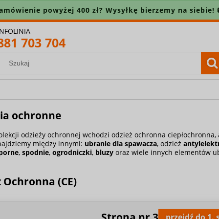
amówienie powyżej 400 zł? Wysyłkę bierzemy na siebie! 
INFOLINIA
881 703 704
ia ochronne
olekcji odzieży ochronnej wchodzi odzież ochronna ciepłochronna,
znajdziemy między innymi:
ubranie dla spawacza
, odzież
antylelekt
porne
,
spodnie
,
ogrodniczki
,
bluzy
oraz wiele innych elementów u
ż Ochronna (CE)
Strona nr
3
przejdź do 1.