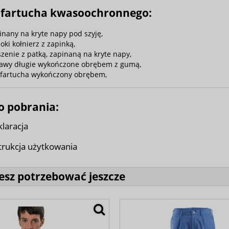
 fartucha kwasoochronnego:
inany na kryte napy pod szyję,
oki kołnierz z zapinką,
szenie z patką, zapinaną na kryte napy,
awy długie wykończone obrębem z gumą,
 fartucha wykończony obrębem,
do pobrania:
laracja
trukcja użytkowania
sz potrzebować jeszcze