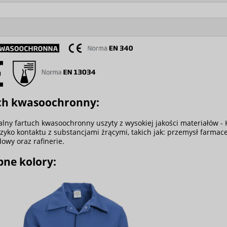
ch kwasoochronny:
alny fartuch kwasoochronny uszyty z wysokiej jakości materiałów -
ryzyko kontaktu z substancjami żrącymi, takich jak: przemysł farma
wy oraz rafinerie.
pne kolory: