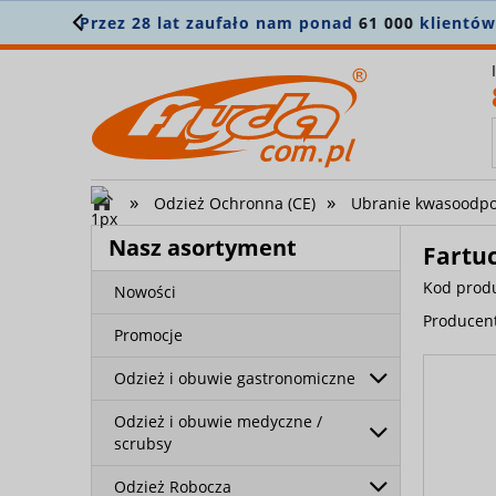
Z
»
»
Odzież Ochronna (CE)
Ubranie kwasoodpor
Nasz asortyment
Fartu
Kod prod
Nowości
Producen
Promocje
Odzież i obuwie gastronomiczne
Odzież i obuwie medyczne /
scrubsy
Odzież Robocza