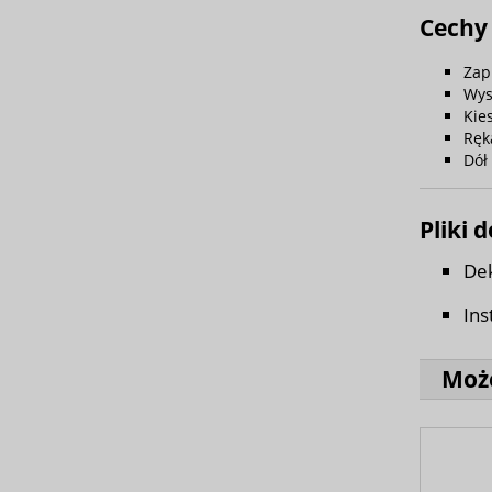
Cechy
Zap
Wys
Kie
Ręk
Dół
Pliki 
Dek
Ins
Może