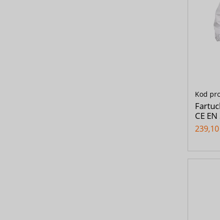
Kod pr
Fartuc
CE EN
239,10 