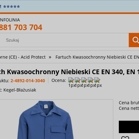
amówienie powyżej 400 zł? Wysyłkę bierzemy na siebie! 
INFOLINIA
881 703 704
»
ne (CE) - Acid Protect
Fartuch Kwasoochronny Niebieski CE EN
ch Kwasoochronny Niebieski CE EN 340, EN 
Ocena:
uktu:
2-4892-014-3040
t:
Kegel-Błażusiak
Cena brut
Cena nett