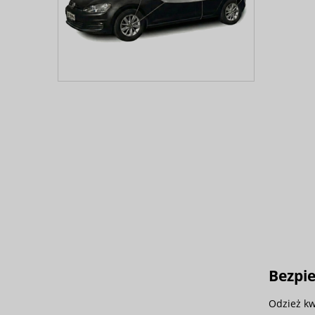
Bezpi
Odzież kw