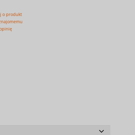
j o produkt
 znajomemu
opinię