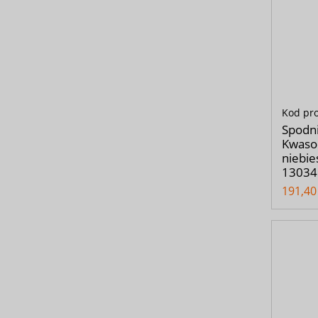
Kod pr
Spodn
Kwasoo
niebie
13034
191,40 