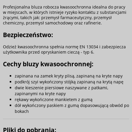
Profesjonalna bluza robocza kwasoochronna idealna do pracy
w miejscach, w których istnieje ryzyko kontaktu z substancjami
żrącymi, takich jak: przemysł farmaceutyczny, przemysł
chemiczny, przemysł samochodowy oraz rafinerie.
Bezpieczeństwo:
Odzież kwasoochronna spełnia normę EN 13034 i zabezpiecza
użytkownika przed opryskaniem cieczą - typ 6.
Cechy bluzy kwasoochronnej:
zapinana na zamek kryty plisą, zapinaną na kryte napy
podkrój szyi wykończony stójką zapinaną na krytą napę
dwie kieszenie piersiowe naszywane z patkami,
zapinanymi na kryte napy
rękawy wykończone mankietem z gumą
dół wykończony paskiem z gumą dopasowującą obwód po
bokach
Pliki do pobrania: