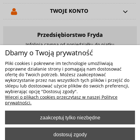
TWOJE KONTO
Przedsiębiorstwo Fryda
Infolinia czynna od poniedziałku do piątku
w godzinach 9.00 - 17.00
Dbamy o Twoją prywatność
881 703 704
Pliki cookies i pokrewne im technologie umożliwiają
poprawne działanie strony i pomagają nam dostosować
E-mail:
sklep@fryda.com.pl
ofertę do Twoich potrzeb. Możesz zaakceptować
wykorzystanie przez nas wszystkich tych plików i przejść do
Sklepy stacjonarne:
sklepu lub dostosować użycie plików do swoich preferencji,
ul. Składowa 26, 34-400 Nowy Targ
wybierając opcję "Dostosuj zgody".
Więcej o plikach cookies przeczytasz w naszej Polityce
ul. Żywiecka 91, 43-300 Bielsko-Biała
prywatności.
zaakceptuj tylko niezbędne
MOŻLIWE FORMY PŁATNOŚCI
dostosuj zgody