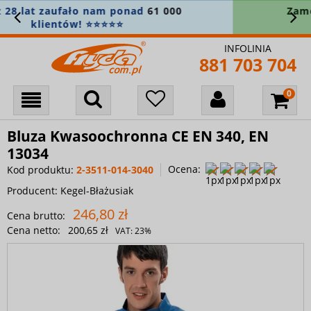
Zamówienie powyżej 400 zł? Wysyłkę
bierzemy na siebie! 🚚
INFOLINIA
881 703 704
Bluza Kwasoochronna CE EN 340, EN
13034
Ocena:
Kod produktu:
2-3511-014-3040
Producent:
Kegel-Błażusiak
246,80 zł
Cena brutto:
Cena netto:
200,65 zł
VAT:
23%