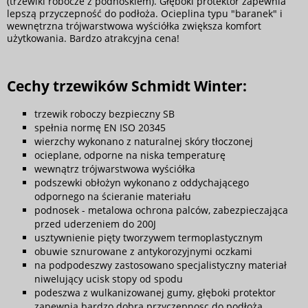
(trzewiki robocze z podnoskiem). Głęboki protektor zapewnia
lepszą przyczepność do podłoża. Ocieplina typu "baranek" i
wewnętrzna trójwarstwowa wyściółka zwiększa komfort
użytkowania. Bardzo atrakcyjna cena!
Cechy trzewików Schmidt Winter:
trzewik roboczy bezpieczny SB
spełnia normę EN ISO 20345
wierzchy wykonano z naturalnej skóry tłoczonej
ocieplane, odporne na niska temperaturę
wewnątrz trójwarstwowa wyściółka
podszewki obłożyn wykonano z oddychającego
odpornego na ścieranie materiału
podnosek - metalowa ochrona palców, zabezpieczająca
przed uderzeniem do 200J
usztywnienie pięty tworzywem termoplastycznym
obuwie sznurowane z antykorozyjnymi oczkami
na podpodeszwy zastosowano specjalistyczny materiał
niwelujący ucisk stopy od spodu
podeszwa z wulkanizowanej gumy, głęboki protektor
zapewnia bardzo dobra przyczepnosc do podłoża