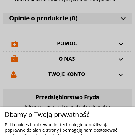
Opinie o produkcie (
0
)
POMOC
O NAS
TWOJE KONTO
Przedsiębiorstwo Fryda
Infolinia czynna od poniedziałku do piątku
w godzinach 9.00 - 17.00
Dbamy o Twoją prywatność
881 703 704
Pliki cookies i pokrewne im technologie umożliwiają
poprawne działanie strony i pomagają nam dostosować
E-mail:
sklep@fryda.com.pl