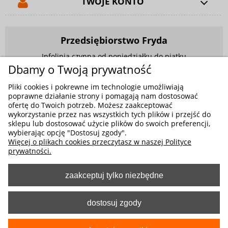
TWOJE KONTO
Przedsiębiorstwo Fryda
Infolinia czynna od poniedziałku do piątku
w godzinach 9.00 - 17.00
Dbamy o Twoją prywatność
881 703 704
Pliki cookies i pokrewne im technologie umożliwiają
poprawne działanie strony i pomagają nam dostosować
E-mail:
sklep@fryda.com.pl
ofertę do Twoich potrzeb. Możesz zaakceptować
wykorzystanie przez nas wszystkich tych plików i przejść do
Sklepy stacjonarne:
sklepu lub dostosować użycie plików do swoich preferencji,
ul. Składowa 26, 34-400 Nowy Targ
wybierając opcję "Dostosuj zgody".
Więcej o plikach cookies przeczytasz w naszej Polityce
ul. Żywiecka 91, 43-300 Bielsko-Biała
prywatności.
zaakceptuj tylko niezbędne
MOŻLIWE FORMY PŁATNOŚCI
dostosuj zgody