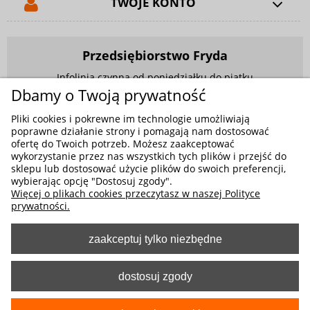
TWOJE KONTO
Przedsiębiorstwo Fryda
Infolinia czynna od poniedziałku do piątku
w godzinach 9.00 - 17.00
Dbamy o Twoją prywatność
881 703 704
Pliki cookies i pokrewne im technologie umożliwiają
poprawne działanie strony i pomagają nam dostosować
E-mail:
sklep@fryda.com.pl
ofertę do Twoich potrzeb. Możesz zaakceptować
wykorzystanie przez nas wszystkich tych plików i przejść do
Sklepy stacjonarne:
sklepu lub dostosować użycie plików do swoich preferencji,
ul. Składowa 26, 34-400 Nowy Targ
wybierając opcję "Dostosuj zgody".
Więcej o plikach cookies przeczytasz w naszej Polityce
ul. Żywiecka 91, 43-300 Bielsko-Biała
prywatności.
zaakceptuj tylko niezbędne
MOŻLIWE FORMY PŁATNOŚCI
dostosuj zgody