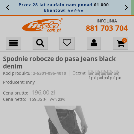
Przez 28 lat zaufało nam ponad
61 000
klientów! ⭐⭐⭐⭐⭐
INFOLINIA
881 703 704
Spodnie robocze do pasa Jeans black
denim
Ocena:
Kod produktu:
2-5301-095-4010
Producent:
Inny
196,00 zł
Cena brutto:
Cena netto:
159,35 zł
VAT:
23%