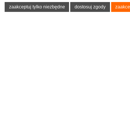
zaakceptuj tylko niezbędne
dostosuj zgody
zaakce
POMOC
O NA
Poradnik Klienta
O firmie
Regulaminy
Blog
Polityka prywatności
Oferta
Tablica informacyjna
Formularz 
Koszty dostawy
Kegel-Błaż
Odzieży Ro
Sposoby płatności
Allegro - o
Czas realizacji zamówień
Pokrowce 
Odstąpienie od Umowy
Zwroty i reklamacje
Ustawienia plików cookies
MOŻLIWE FORMY PŁATNOŚCI