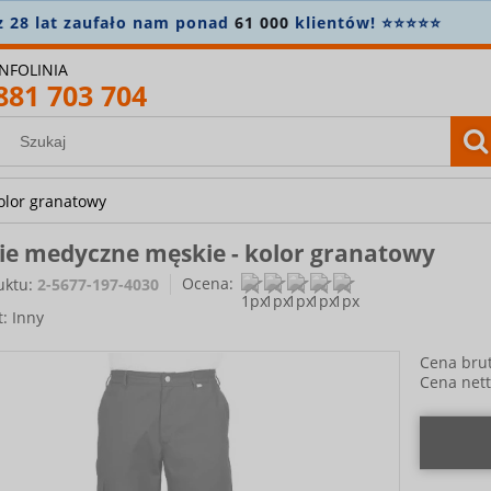
n.
5% zniżki na wszystko
! Załóż konto i zapisz się do news
INFOLINIA
881 703 704
olor granatowy
ie medyczne męskie - kolor granatowy
Ocena:
uktu:
2-5677-197-4030
t:
Inny
Cena brut
Cena nett