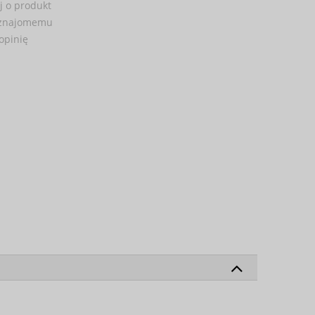
j o produkt
 znajomemu
opinię