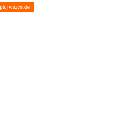
ptuj wszystkie
S
TWOJE KONTO
Poradnik Klienta
Twoje zamówienia
Przechowalnia
kontaktowy
Ustawienia konta
usiak polski producent
boczej
dziez_fryda
Samochodowe - Sklep
Zwrot towaru: