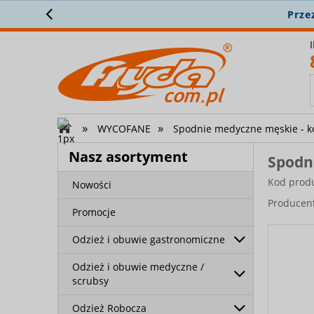
Stałe mi
»
»
WYCOFANE
Spodnie medyczne męskie - k
Nasz asortyment
Spodn
Kod prod
Nowości
Producen
Promocje
Odzież i obuwie gastronomiczne
Odzież i obuwie medyczne /
scrubsy
Odzież Robocza