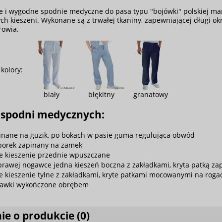
e i wygodne spodnie medyczne do pasa typu "bojówki" polskiej mar
ch kieszeni. Wykonane są z trwałej tkaniny, zapewniającej długi o
rowia.
kolory:
biały
błękitny
granatowy
 spodni medycznych:
inane na guzik, po bokach w pasie guma regulująca obwód
porek zapinany na zamek
e kieszenie przednie wpuszczane
prawej nogawce jedna kieszeń boczna z zakładkami, kryta patką za
e kieszenie tylne z zakładkami, kryte patkami mocowanymi na roga
awki wykończone obrębem
ie o produkcie (
0
)