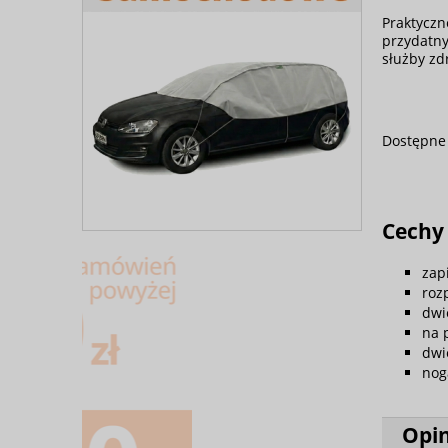
Praktyczn
przydatny
służby zd
Dostępne 
Cechy
zap
roz
dwi
na 
dwi
nog
Opin