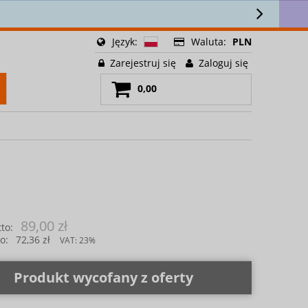
lettera 🎁
Język:
Waluta:
PLN
Zarejestruj się
Zaloguj się
0,00
89,00 zł
to:
o:
72,36 zł
VAT:
23%
Produkt wycofany z oferty