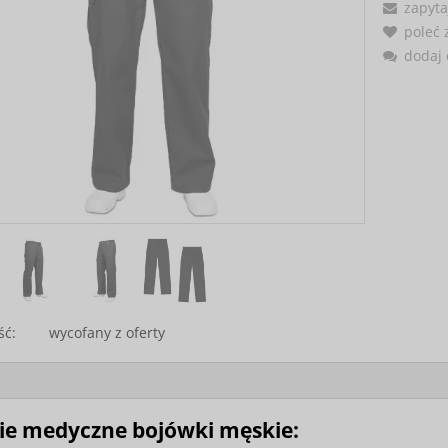
zapyta
poleć
dodaj 
ść:
wycofany z oferty
ie medyczne bojówki męskie: