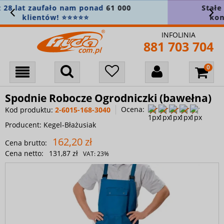
Stałe min.
5% zniżki na wszystko
! Załóż
konto i zapisz się do newslettera 🎁
INFOLINIA
881 703 704
Spodnie Robocze Ogrodniczki (bawełna)
Ocena:
Kod produktu:
2-6015-168-3040
Producent:
Kegel-Błażusiak
162,20 zł
Cena brutto:
Cena netto:
131,87 zł
VAT:
23%