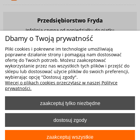
Przedsiębiorstwo Fryda
Infolinia czynna od poniedziałku do piątku
w godzinach 9.00 - 17.00
Dbamy o Twoją prywatność
881 703 704
Pliki cookies i pokrewne im technologie umożliwiają
poprawne działanie strony i pomagają nam dostosować
E-mail:
sklep@fryda.com.pl
ofertę do Twoich potrzeb. Możesz zaakceptować
wykorzystanie przez nas wszystkich tych plików i przejść do
Sklepy stacjonarne:
sklepu lub dostosować użycie plików do swoich preferencji,
ul. Składowa 26, 34-400 Nowy Targ
wybierając opcję "Dostosuj zgody".
Więcej o plikach cookies przeczytasz w naszej Polityce
ul. Żywiecka 91, 43-300 Bielsko-Biała
prywatności.
zaakceptuj tylko niezbędne
MOŻLIWE FORMY PŁATNOŚCI
dostosuj zgody
zaakceptuj wszystkie