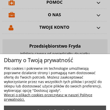
POMOC
O NAS
TWOJE KONTO
Przedsiębiorstwo Fryda
Infolinia czynna od poniedziałku do piątku
w godzinach 9.00 - 17.00
Dbamy o Twoją prywatność
881 703 704
Pliki cookies i pokrewne im technologie umożliwiają
poprawne działanie strony i pomagają nam dostosować
E-mail:
sklep@fryda.com.pl
ofertę do Twoich potrzeb. Możesz zaakceptować
wykorzystanie przez nas wszystkich tych plików i przejść do
Sklepy stacjonarne:
sklepu lub dostosować użycie plików do swoich preferencji,
ul. Składowa 26, 34-400 Nowy Targ
wybierając opcję "Dostosuj zgody".
Więcej o plikach cookies przeczytasz w naszej Polityce
ul. Żywiecka 91, 43-300 Bielsko-Biała
prywatności.