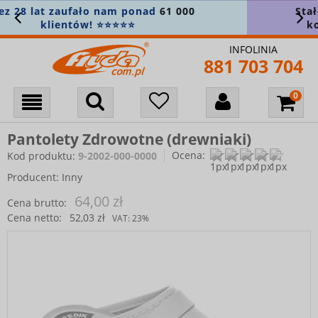
Stałe min.
5% zniżki na wszystko
! Załóż
konto i zapisz się do newslettera 🎁
INFOLINIA
881 703 704
Pantolety Zdrowotne (drewniaki)
Ocena:
Kod produktu:
9-2002-000-0000
Producent:
Inny
64,00 zł
Cena brutto:
Cena netto:
52,03 zł
VAT:
23%