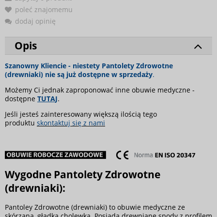
poleć znajomemu
dodaj opinię
Opis
Szanowny Kliencie - niestety Pantolety Zdrowotne
(drewniaki) nie są już dostępne w sprzedaży
.
Możemy Ci jednak zaproponować inne obuwie medyczne -
dostępne
TUTAJ
.
Jeśli jesteś zainteresowany większą ilością tego
produktu
skontaktuj się z nami
Wygodne Pantolety Zdrowotne
(drewniaki):
Pantoley Zdrowotne (drewniaki) to obuwie medyczne ze
skórzaną, gładką cholewką. Posiada drewniane spody z profilem