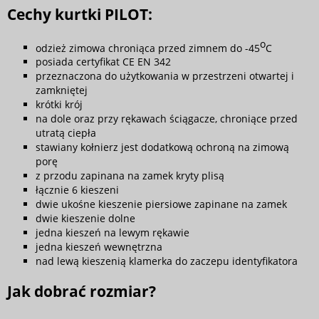
Cechy kurtki PILOT:
o
odzież zimowa chroniąca przed zimnem do -45
C
posiada certyfikat CE EN 342
przeznaczona do użytkowania w przestrzeni otwartej i
zamkniętej
krótki krój
na dole oraz przy rękawach ściągacze, chroniące przed
utratą ciepła
stawiany kołnierz jest dodatkową ochroną na zimową
porę
z przodu zapinana na zamek kryty plisą
łącznie 6 kieszeni
dwie ukośne kieszenie piersiowe zapinane na zamek
dwie kieszenie dolne
jedna kieszeń na lewym rękawie
jedna kieszeń wewnętrzna
nad lewą kieszenią klamerka do zaczepu identyfikatora
Jak dobrać rozmiar?