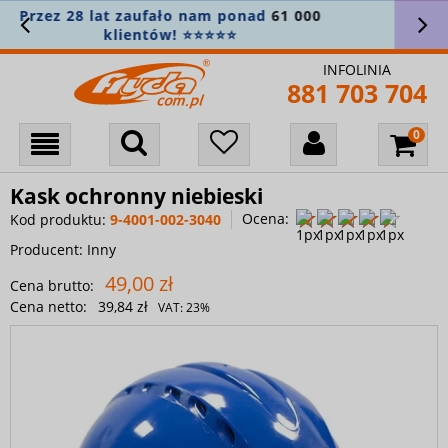
Stałe min.
5% zniżki na wszystko
! Załóż
konto i zapisz się do newslettera 🎁
INFOLINIA
881 703 704
Kask ochronny niebieski
Ocena:
Kod produktu:
9-4001-002-3040
Producent:
Inny
49,00 zł
Cena brutto:
Cena netto:
39,84 zł
VAT:
23%