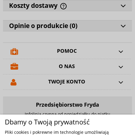
Koszty dostawy
Opinie o produkcie (
0
)
POMOC
O NAS
TWOJE KONTO
Przedsiębiorstwo Fryda
Infolinia czynna od poniedziałku do piątku
w godzinach 9.00 - 17.00
Dbamy o Twoją prywatność
881 703 704
Pliki cookies i pokrewne im technologie umożliwiają