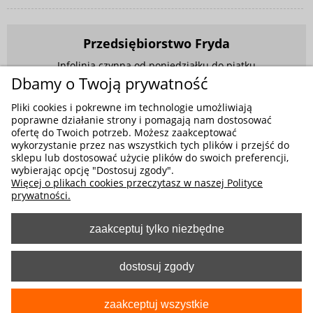
Przedsiębiorstwo Fryda
Infolinia czynna od poniedziałku do piątku
w godzinach 9.00 - 17.00
Dbamy o Twoją prywatność
881 703 704
Pliki cookies i pokrewne im technologie umożliwiają
poprawne działanie strony i pomagają nam dostosować
E-mail:
sklep@fryda.com.pl
ofertę do Twoich potrzeb. Możesz zaakceptować
wykorzystanie przez nas wszystkich tych plików i przejść do
Sklepy stacjonarne:
sklepu lub dostosować użycie plików do swoich preferencji,
ul. Składowa 26, 34-400 Nowy Targ
wybierając opcję "Dostosuj zgody".
Więcej o plikach cookies przeczytasz w naszej Polityce
ul. Żywiecka 91, 43-300 Bielsko-Biała
prywatności.
zaakceptuj tylko niezbędne
MOŻLIWE FORMY PŁATNOŚCI
dostosuj zgody
zaakceptuj wszystkie