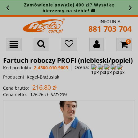
Zamówienie powyżej 400 zł? Wysyłkę
bierzemy na siebie! 🚚
INFOLINIA
881 703 704
Fartuch roboczy PROFI (niebieski/popiel)
Ocena:
Kod produktu:
2-4300-010-9003
Producent:
Kegel-Błażusiak
216,80 zł
Cena brutto:
Cena netto:
176,26 zł
VAT:
23%