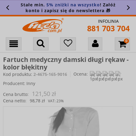
Stałe min.
5% zniżki na wszystko
! Załóż
konto i zapisz się do newslettera 🎁
INFOLINIA
881 703 704
Fartuch medyczny damski długi rękaw -
kolor błękitny
Ocena:
Kod produktu:
2-4675-165-9016
Producent:
Inny
121,50 zł
Cena brutto:
Cena netto:
98,78 zł
VAT:
23%